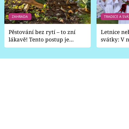
ZAHRADA
TRADICE A SVÁ
Pěstování bez rytí – to zní
Letnice ne
lákavě! Tento postup je
svátky: V n
vhodný jen pro některé
pondělí z
zahrady