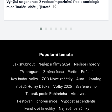
Vyhýbá se generace Z vedoucím pozicím? Podle sociologů
mladí kariéru obětují jistotě
Populární témata
Jak zhubnout
Nejlepší filmy 2024
Nejlepší horory
TV program
Změna času
Partie
Počasí
Kdy budou volby
ZOO Nové začátky
Auto – katalog
7 pádů Honzy Dědka
Volby 2025
Svařené víno
Tatarák podle Pohlreicha
Aloe vera
Pěstování lichořeřišnice
Výpočet ascendentu
Tvarohové knedlíky
Nejlepší palačinky