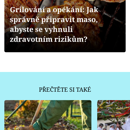
Sledujte prima+
Grilování a opékání: Jak
správně připravit maso,
Přihlášení
abyste se vyhnuli
zdravotním rizikům?
Sledujte nás
PŘEČTĚTE SI TAKÉ