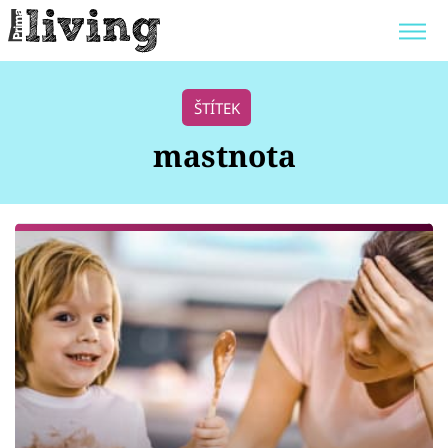
Trendy:
JAK UŠETŘIT
POKOJOVÉ KVĚTINY
ŠTÍTEK
BYDLENÍ SLAVNÝCH
ZAHRADA
mastnota
Témata
Bydlení
Zahrada
Design