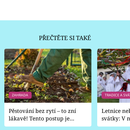
PŘEČTĚTE SI TAKÉ
ZAHRADA
TRADICE A SVÁ
Pěstování bez rytí – to zní
Letnice ne
lákavě! Tento postup je
svátky: V n
vhodný jen pro některé
pondělí z