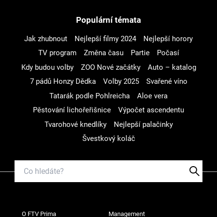
Populární témata
Jak zhubnout
Nejlepší filmy 2024
Nejlepší horory
TV program
Změna času
Partie
Počasí
Kdy budou volby
ZOO Nové začátky
Auto – katalog
7 pádů Honzy Dědka
Volby 2025
Svařené víno
Tatarák podle Pohlreicha
Aloe vera
Pěstování lichořeřišnice
Výpočet ascendentu
Tvarohové knedlíky
Nejlepší palačinky
Švestkový koláč
O FTV Prima
Management