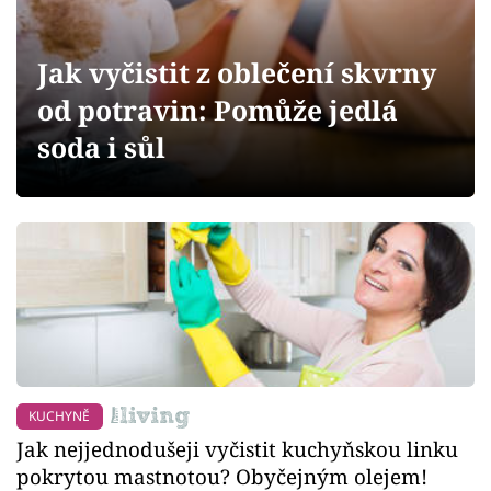
Sledujte prima+
Jak vyčistit z oblečení skvrny
Přihlášení
od potravin: Pomůže jedlá
soda i sůl
Sledujte nás
KUCHYNĚ
Jak nejjednodušeji vyčistit kuchyňskou linku
pokrytou mastnotou? Obyčejným olejem!