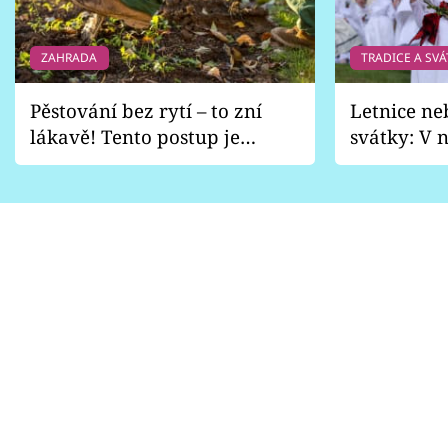
ZAHRADA
TRADICE A SVÁ
Pěstování bez rytí – to zní
Letnice ne
lákavě! Tento postup je
svátky: V n
vhodný jen pro některé
pondělí z
zahrady