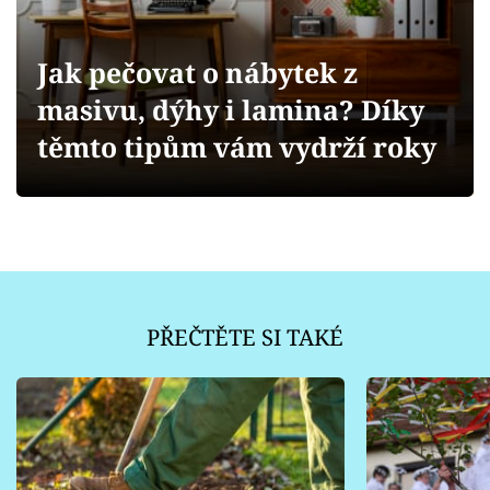
Sledujte prima+
Jak pečovat o nábytek z
Přihlášení
masivu, dýhy i lamina? Díky
těmto tipům vám vydrží roky
Sledujte nás
PŘEČTĚTE SI TAKÉ