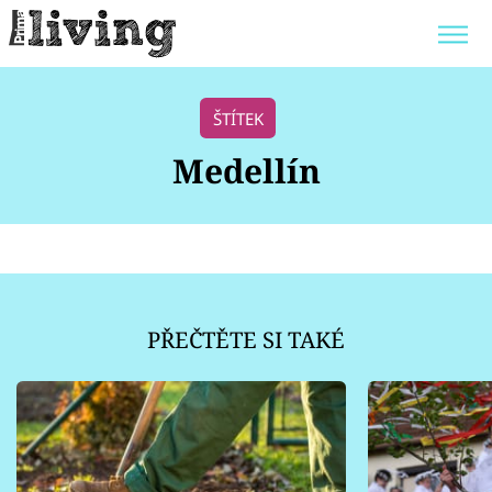
Trendy:
JAK UŠETŘIT
POKOJOVÉ KVĚTINY
ŠTÍTEK
BYDLENÍ SLAVNÝCH
ZAHRADA
Medellín
Témata
Bydlení
PŘEČTĚTE SI TAKÉ
Zahrada
Design