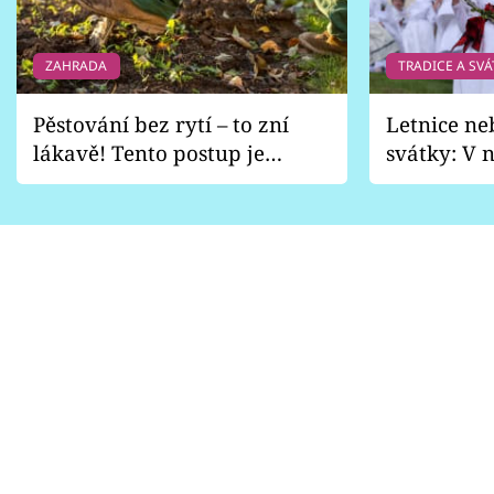
Sledujte prima+
ZAHRADA
TRADICE A SVÁ
Přihlášení
Pěstování bez rytí – to zní
Letnice ne
lákavě! Tento postup je
svátky: V n
Sledujte nás
vhodný jen pro některé
pondělí z
zahrady