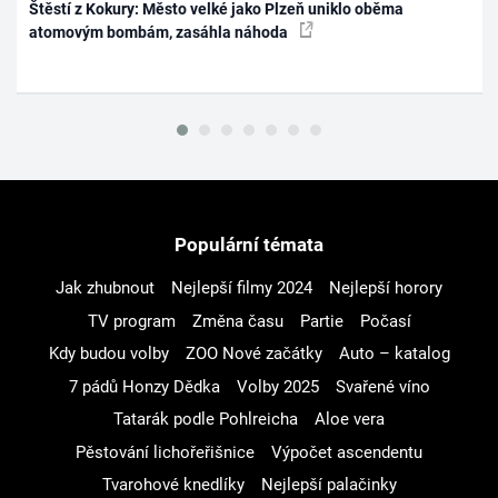
Štěstí z Kokury: Město velké jako Plzeň uniklo oběma
atomovým bombám, zasáhla náhoda
Populární témata
Jak zhubnout
Nejlepší filmy 2024
Nejlepší horory
TV program
Změna času
Partie
Počasí
Kdy budou volby
ZOO Nové začátky
Auto – katalog
7 pádů Honzy Dědka
Volby 2025
Svařené víno
Tatarák podle Pohlreicha
Aloe vera
Pěstování lichořeřišnice
Výpočet ascendentu
Tvarohové knedlíky
Nejlepší palačinky