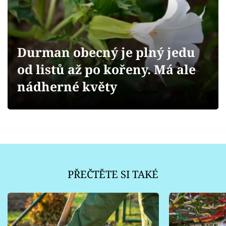
Sledujte prima+
Přihlášení
Durman obecný je plný jedu
od listů až po kořeny. Má ale
Sledujte nás
nádherné květy
PŘEČTĚTE SI TAKÉ