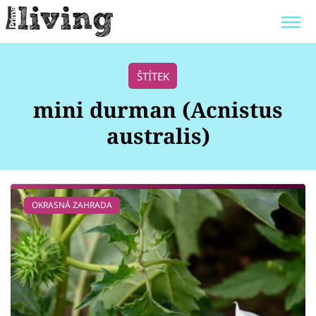
Trendy:
JAK UŠETŘIT
POKOJOVÉ KVĚTINY
ŠTÍTEK
BYDLENÍ SLAVNÝCH
ZAHRADA
mini durman (Acnistus
australis)
Témata
OKRASNÁ ZAHRADA
Bydlení
Zahrada
Design