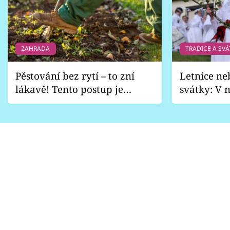
ZAHRADA
TRADICE A SVÁ
Pěstování bez rytí – to zní
Letnice ne
lákavě! Tento postup je
svátky: V n
vhodný jen pro některé
pondělí z
zahrady