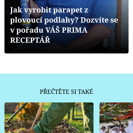
Sledujte prima+
Jak vyrobit parapet z
plovoucí podlahy? Dozvíte se
Přihlášení
v pořadu VÁŠ PRIMA
RECEPTÁŘ
Sledujte nás
PŘEČTĚTE SI TAKÉ