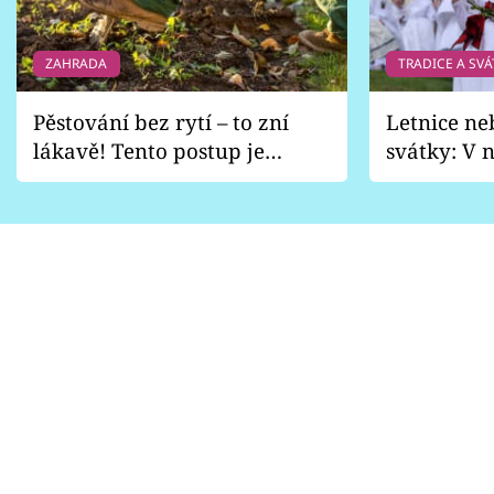
ZAHRADA
TRADICE A SVÁ
Pěstování bez rytí – to zní
Letnice ne
lákavě! Tento postup je
svátky: V n
vhodný jen pro některé
pondělí z
zahrady