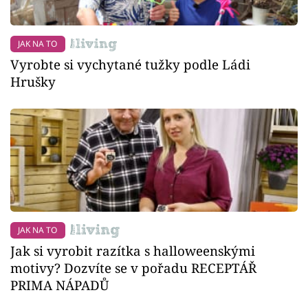
JAK NA TO
Vyrobte si vychytané tužky podle Ládi
Hrušky
JAK NA TO
Jak si vyrobit razítka s halloweenskými
motivy? Dozvíte se v pořadu RECEPTÁŘ
PRIMA NÁPADŮ