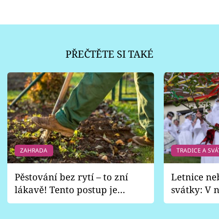
PŘEČTĚTE SI TAKÉ
ZAHRADA
TRADICE A SVÁ
Pěstování bez rytí – to zní
Letnice ne
lákavě! Tento postup je
svátky: V n
vhodný jen pro některé
pondělí z
zahrady