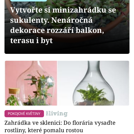
Sledujte prima+
Vytvořte si minizahrádku se
sukulenty. Nenáročná
Přihlášení
dekorace rozzáří balkon,
terasu i byt
Sledujte nás
POKOJOVÉ KVĚTINY
Zahrádka ve sklenici: Do florária vysaďte
rostliny, které pomalu rostou