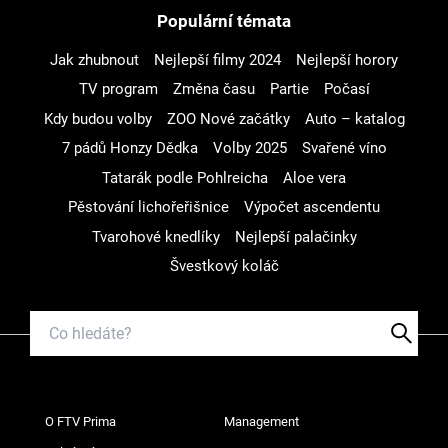
Populární témata
Jak zhubnout
Nejlepší filmy 2024
Nejlepší horory
TV program
Změna času
Partie
Počasí
Kdy budou volby
ZOO Nové začátky
Auto – katalog
7 pádů Honzy Dědka
Volby 2025
Svařené víno
Tatarák podle Pohlreicha
Aloe vera
Pěstování lichořeřišnice
Výpočet ascendentu
Tvarohové knedlíky
Nejlepší palačinky
Švestkový koláč
O FTV Prima
Management