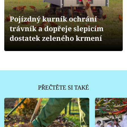
Sledujte prima+
Pojízdný kurník ochrání
Přihlášení
trávník a dopřeje slepicím
dostatek zeleného krmení
Sledujte nás
PŘEČTĚTE SI TAKÉ