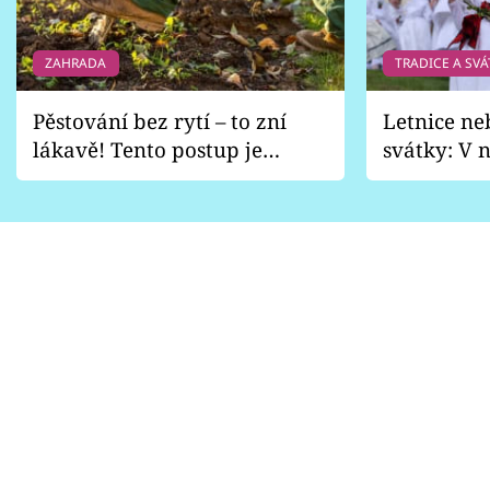
ZAHRADA
TRADICE A SVÁ
Pěstování bez rytí – to zní
Letnice ne
lákavě! Tento postup je
svátky: V n
vhodný jen pro některé
pondělí z
zahrady