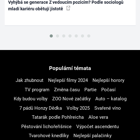
Vyhýbá se generace Z vedoucím pozicím? Podle sociologů
mladí kariéru obětují jistotě
Populární témata
Jak zhubnout
Nejlepší filmy 2024
Nejlepší horory
TV program
Změna času
Partie
Počasí
Kdy budou volby
ZOO Nové začátky
Auto – katalog
7 pádů Honzy Dědka
Volby 2025
Svařené víno
Tatarák podle Pohlreicha
Aloe vera
Pěstování lichořeřišnice
Výpočet ascendentu
Tvarohové knedlíky
Nejlepší palačinky