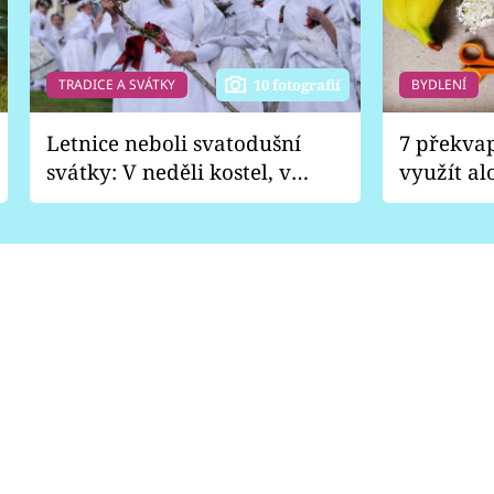
TRADICE A SVÁTKY
BYDLENÍ
10 fotografií
Letnice neboli svatodušní
7 překva
svátky: V neděli kostel, v
využít al
pondělí zábava
Nabrousí
nádobí