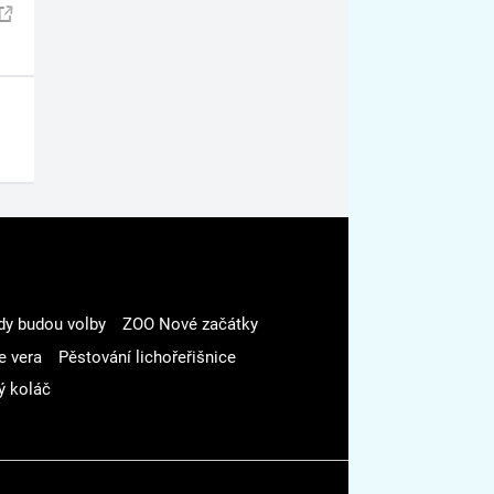
dy budou volby
ZOO Nové začátky
e vera
Pěstování lichořeřišnice
ý koláč