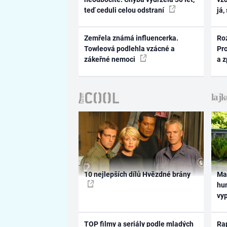
teď ceduli celou odstraní
já,
Zemřela známá influencerka.
Ro
Towleová podlehla vzácné a
Pr
zákeřné nemoci
a 
10 nejlepších dílů Hvězdné brány
Ma
hum
vy
TOP filmy a seriály podle mladých
Rap