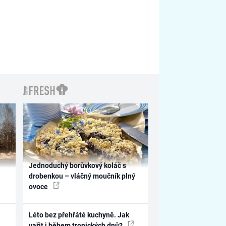
Jednoduchý borůvkový koláč s
drobenkou – vláčný moučník plný
ovoce
Léto bez přehřáté kuchyně. Jak
vařit i během tropických dnů?