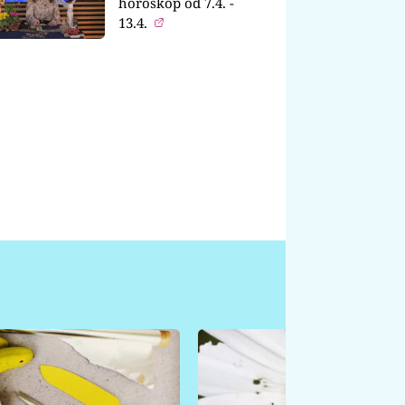
horoskop od 7.4. -
13.4.