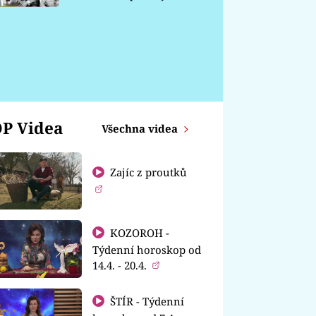
chátrá
P Videa
Všechna videa
Zajíc z proutků
KOZOROH -
Týdenní horoskop od
14.4. - 20.4.
ŠTÍR - Týdenní