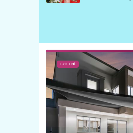
požáru
BYDLENÍ