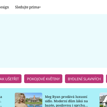
esign
Sledujte prima+
Design
TRENDY
JAK NA TO
PROMĚNY
NAŠE TIPY
JAK UŠETŘIT
POKOJOVÉ KVĚTINY
BYDLENÍ SLAVNÝCH
la
Meg Ryan prodává luxusní
.
sídlo. Moderní dům láká na
o
bazén, posilovnu i sprchu