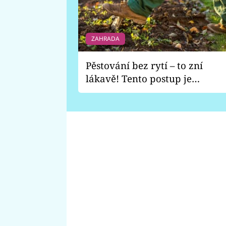
ZAHRADA
Pěstování bez rytí – to zní
lákavě! Tento postup je
vhodný jen pro některé
zahrady