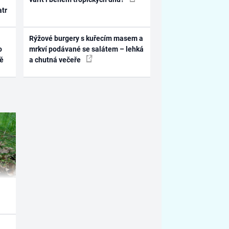
atr
Rýžové burgery s kuřecím masem a
o
mrkví podávané se salátem – lehká
ně
a chutná večeře