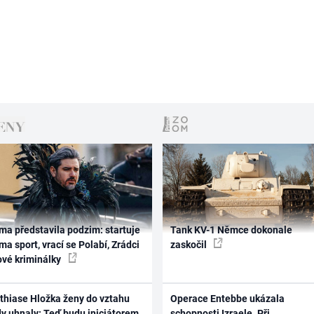
ma představila podzim: startuje
Tank KV-1 Němce dokonale
ma sport, vrací se Polabí, Zrádci
zaskočil
ové kriminálky
thiase Hložka ženy do vztahu
Operace Entebbe ukázala
dy uhnaly: Teď budu iniciátorem
schopnosti Izraele. Při