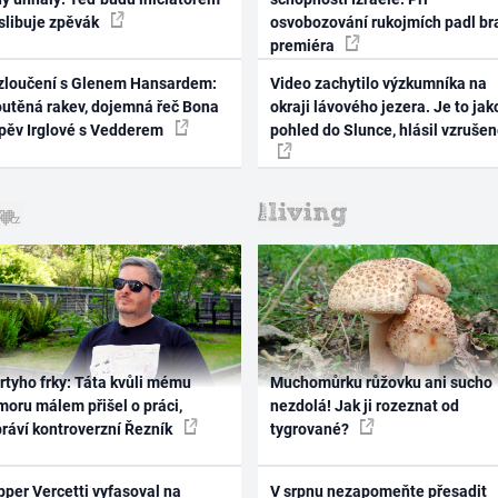
 slibuje zpěvák
osvobozování rukojmích padl br
premiéra
zloučení s Glenem Hansardem:
Video zachytilo výzkumníka na
outěná rakev, dojemná řeč Bona
okraji lávového jezera. Je to jak
zpěv Irglové s Vedderem
pohled do Slunce, hlásil vzruše
rtyho frky: Táta kvůli mému
Muchomůrku růžovku ani sucho
oru málem přišel o práci,
nezdolá! Jak ji rozeznat od
práví kontroverzní Řezník
tygrované?
per Vercetti vyfasoval na
V srpnu nezapomeňte přesadit