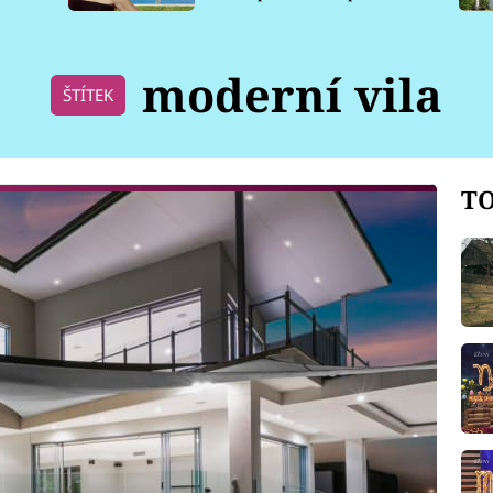
pro psy
moderní vila
ŠTÍTEK
TO