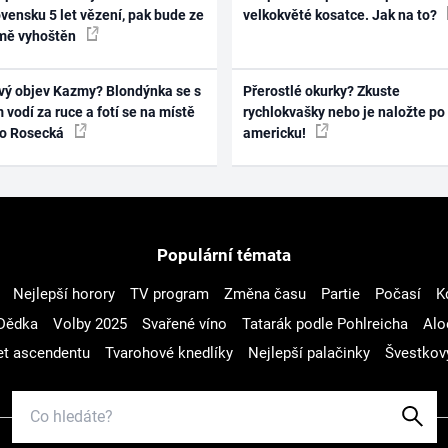
vensku 5 let vězení, pak bude ze
velkokvěté kosatce. Jak na to?
mě vyhoštěn
vý objev Kazmy? Blondýnka se s
Přerostlé okurky? Zkuste
 vodí za ruce a fotí se na místě
rychlokvašky nebo je naložte po
ko Rosecká
americku!
Populární témata
Nejlepší horory
TV program
Změna času
Partie
Počasí
K
Dědka
Volby 2025
Svařené víno
Tatarák podle Pohlreicha
Alo
t ascendentu
Tvarohové knedlíky
Nejlepší palačinky
Švestkov