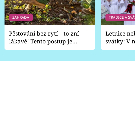
ZAHRADA
TRADICE A SVÁ
Pěstování bez rytí – to zní
Letnice ne
lákavě! Tento postup je
svátky: V n
vhodný jen pro některé
pondělí z
zahrady