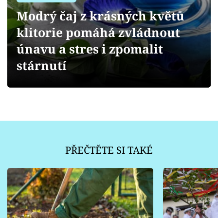
Sledujte prima+
Modrý čaj z krásných květů
klitorie pomáhá zvládnout
Přihlášení
únavu a stres i zpomalit
stárnutí
Sledujte nás
PŘEČTĚTE SI TAKÉ