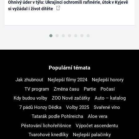
Ohnivý úder v týlu: Ukrajinci ochromili rafinérie, útok v Kyjevě
si vyžádal i život dítěte
Populární témata
Jak zhubnout
Nejlepší filmy 2024
Nejlepší horory
TV program
Změna času
Partie
Počasí
Kdy budou volby
ZOO Nové začátky
Auto – katalog
7 pádů Honzy Dědka
Volby 2025
Svařené víno
Tatarák podle Pohlreicha
Aloe vera
Pěstování lichořeřišnice
Výpočet ascendentu
Tvarohové knedlíky
Nejlepší palačinky