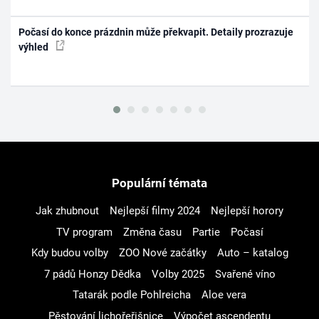
Počasí do konce prázdnin může překvapit. Detaily prozrazuje
výhled
Populární témata
Jak zhubnout
Nejlepší filmy 2024
Nejlepší horory
TV program
Změna času
Partie
Počasí
Kdy budou volby
ZOO Nové začátky
Auto – katalog
7 pádů Honzy Dědka
Volby 2025
Svařené víno
Tatarák podle Pohlreicha
Aloe vera
Pěstování lichořeřišnice
Výpočet ascendentu