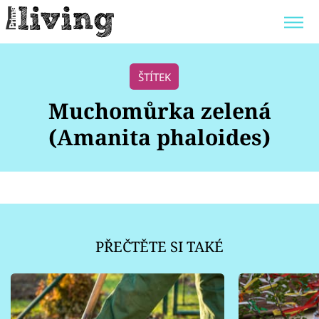
Trendy:
JAK UŠETŘIT
POKOJOVÉ KVĚTINY
ŠTÍTEK
BYDLENÍ SLAVNÝCH
ZAHRADA
Muchomůrka zelená
(Amanita phaloides)
Témata
Bydlení
PŘEČTĚTE SI TAKÉ
Zahrada
Design