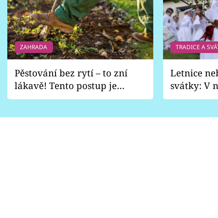
Sledujte prima+
Přihlášení
ZAHRADA
TRADICE A SVÁ
Sledujte nás
Pěstování bez rytí – to zní
Letnice ne
lákavě! Tento postup je
svátky: V n
vhodný jen pro některé
pondělí z
zahrady