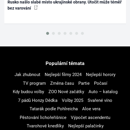
Rusko našlo slabé místo ukrajinské obrany. Útočit může téměř
bez varování
Populární témata
Jak zhubnout
Nejlepší filmy 2024
Nejlepší horory
TV program
Změna času
Partie
Počasí
Kdy budou volby
ZOO Nové začátky
Auto – katalog
7 pádů Honzy Dědka
Volby 2025
Svařené víno
Tatarák podle Pohlreicha
Aloe vera
Pěstování lichořeřišnice
Výpočet ascendentu
Tvarohové knedlíky
Nejlepší palačinky