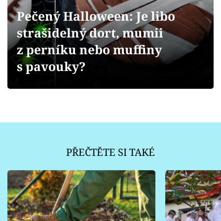
Sledujte prima+
Pečený Halloween: Je libo
strašidelný dort, mumii
Přihlášení
z perníku nebo muffiny
s pavouky?
Sledujte nás
PŘEČTĚTE SI TAKÉ