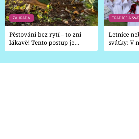
ZAHRADA
TRADICE A SVÁ
Pěstování bez rytí – to zní
Letnice ne
lákavě! Tento postup je
svátky: V n
vhodný jen pro některé
pondělí z
zahrady