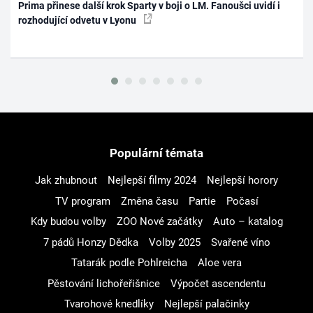
Prima přinese další krok Sparty v boji o LM. Fanoušci uvidí i
rozhodující odvetu v Lyonu
Populární témata
Jak zhubnout
Nejlepší filmy 2024
Nejlepší horory
TV program
Změna času
Partie
Počasí
Kdy budou volby
ZOO Nové začátky
Auto – katalog
7 pádů Honzy Dědka
Volby 2025
Svařené víno
Tatarák podle Pohlreicha
Aloe vera
Pěstování lichořeřišnice
Výpočet ascendentu
Tvarohové knedlíky
Nejlepší palačinky