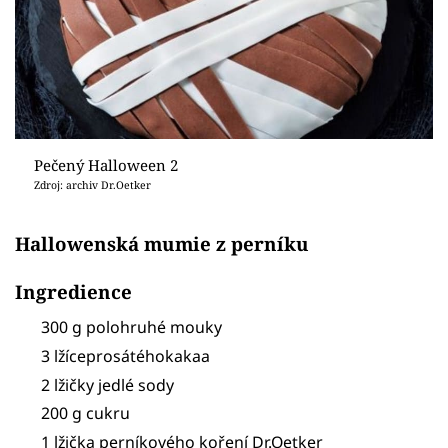
Pečený Halloween 2
Zdroj: archiv Dr.Oetker
Hallowenská mumie z perníku
Ingredience
300 g polohruhé mouky
3 lžíceprosátéhokakaa
2 lžičky jedlé sody
200 g cukru
1 lžička perníkového koření Dr.Oetker