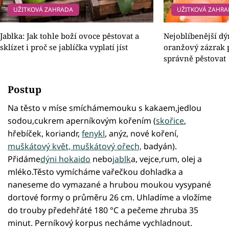
UŽITKOVÁ ZAHRADA
UŽITKOVÁ ZAHR
Jablka: Jak tohle boží ovoce pěstovat a
Nejoblíbenější dý
sklízet i proč se jablíčka vyplatí jíst
oranžový zázrak p
správně pěstovat
Postup
Na těsto v míse smíchámemouku s kakaem,jedlou
sodou,cukrem aperníkovým kořením (
skořice
,
hřebíček, koriandr,
fenykl
, anýz, nové koření,
muškátový květ, muškátový ořech,
badyán).
Přidáme
dýni hokaido
nebo
jablk
a, vejce,rum, olej a
mléko.Těsto vymícháme vařečkou dohladka a
naneseme do vymazané a hrubou moukou vysypané
dortové formy o průměru 26 cm. Uhladíme a vložíme
do trouby předehřáté 180 °C a pečeme zhruba 35
minut. Perníkový korpus necháme vychladnout.