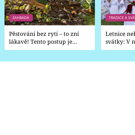
ZAHRADA
TRADICE A SVÁ
Pěstování bez rytí – to zní
Letnice ne
lákavě! Tento postup je
svátky: V n
vhodný jen pro některé
pondělí z
zahrady