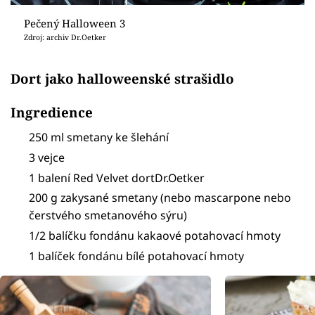
Pečený Halloween 3
Zdroj: archiv Dr.Oetker
Dort jako halloweenské strašidlo
Ingredience
250 ml smetany ke šlehání
3 vejce
1 balení Red Velvet dortDr.Oetker
200 g zakysané smetany (nebo mascarpone nebo
čerstvého smetanového sýru)
1/2 balíčku fondánu kakaové potahovací hmoty
1 balíček fondánu bílé potahovací hmoty