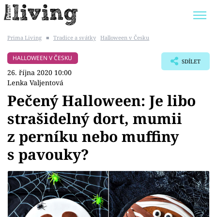
Prima Living
■
Tradice a svátky
Halloween v Česku
Trendy:
JAK UŠETŘIT
POKOJOVÉ KVĚTINY
HALLOWEEN V ČESKU
SDÍLET
BYDLENÍ SLAVNÝCH
ZAHRADA
26. října 2020 10:00
Lenka Valjentová
Pečený Halloween: Je libo
strašidelný dort, mumii
Témata
z perníku nebo muffiny
Bydlení
s pavouky?
Zahrada
Design