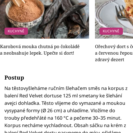
KUCHYNĚ
KUCHYNĚ
Karobová mouka chutná po čokoládě
Ořechový dort s 
a neobsahuje lepek. Upečte si dort!
a červenou řepou
zdravý dezert
Postup
Na těstovyšleháme ručním šlehačem směs na korpus z
balení Red Velvet dortuse 125 ml smetany ke šlehání
avejci dohladka. Těsto vlijeme do vymazané a moukou
vysypané formy (Ø 26 cm) a uhladíme. Vložíme do
trouby předehřáté na 160 °C a pečeme 30–35 minut.
Korpus necháme vychladnout. Obsah sáčku na krém z
balení Red Velvet dortu nasypeme do mísy, přidáme