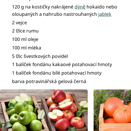
120 g na kostičky nakrájené
dýně
hokaido nebo
oloupaných a nahrubo nastrouhaných
jablek
2 vejce
2 lžíce rumu
100 ml oleje
100 ml mléka
5 lžic švestkových povidel
1 balíček fondánu kakaové potahovací hmoty
1 balíček fondánu bílé potahovací hmoty
barva potravinářská gelová černá