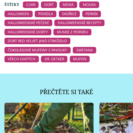
ŠTÍTKY
CUKR
DORT
MISKA
MOUKA
HALLOWEEN
POVIDLA
SKOŘICE
PERNÍK
HALLOWEENSKÉ PEČENÍ
HALLOWEENSKÉ RECEPTY
HALLOWEENSKÉ DORTY
MUMIE Z PERNÍKU
DORT RED VELVET JAKO STRAŠIDLO
ČOKOLÁDOVÉ MUFFINY S PAVOUKY
SMETANA
VŠECH SVATÝCH
DR. OETKER
MUFFIN
PŘEČTĚTE SI TAKÉ