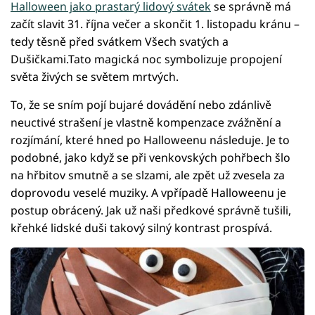
Halloween jako prastarý lidový svátek
se správně má
začít slavit 31. října večer a skončit 1. listopadu kránu –
tedy těsně před svátkem Všech svatých a
Dušičkami.Tato magická noc symbolizuje propojení
světa živých se světem mrtvých.
To, že se sním pojí bujaré dovádění nebo zdánlivě
neuctivé strašení je vlastně kompenzace zvážnění a
rozjímání, které hned po Halloweenu následuje. Je to
podobné, jako když se při venkovských pohřbech šlo
na hřbitov smutně a se slzami, ale zpět už zvesela za
doprovodu veselé muziky. A vpřípadě Halloweenu je
postup obrácený. Jak už naši předkové správně tušili,
křehké lidské duši takový silný kontrast prospívá.