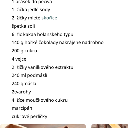
1 prášek do pečiva
1 lžička jedlé sody
2 lžičky mleté
skořice
špetka soli
6 lžic kakaa holanského typu
140 g hořké čokolády nakrájené nadrobno
200 g cukru
4 vejce
2 lžičky vanilkového extraktu
240 ml podmáslí
240 gmásla
2tvarohy
4 lžíce moučkového cukru
marcipán
cukrové perličky