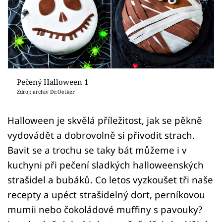
Sledujte prima+
Přihlášení
Sledujte nás
Pečený Halloween 1
Zdroj: archiv Dr.Oetker
Halloween je skvělá příležitost, jak se pěkně
vydovádět a dobrovolně si přivodit strach.
Bavit se a trochu se taky bát můžeme i v
kuchyni při pečení sladkých halloweenských
strašidel a bubáků. Co letos vyzkoušet tři naše
recepty a upéct strašidelný dort, perníkovou
mumii nebo čokoládové muffiny s pavouky?