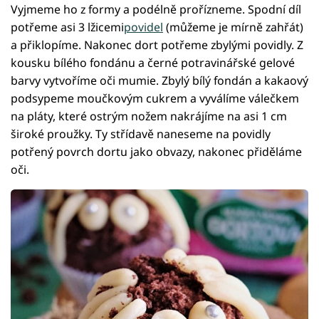
Vyjmeme ho z formy a podélně prořízneme. Spodní díl
potřeme asi 3 lžicemi
povidel
(můžeme je mírně zahřát)
a přiklopíme. Nakonec dort potřeme zbylými povidly. Z
kousku bílého fondánu a černé potravinářské gelové
barvy vytvoříme oči mumie. Zbylý bílý fondán a kakaový
podsypeme moučkovým cukrem a vyválíme válečkem
na pláty, které ostrým nožem nakrájíme na asi 1 cm
široké proužky. Ty střídavě naneseme na povidly
potřený povrch dortu jako obvazy, nakonec přiděláme
oči.