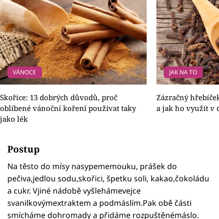
VÁNOCE
JAK NA TO
Skořice: 13 dobrých důvodů, proč
Zázračný hřebíček:
oblíbené vánoční koření používat taky
a jak ho využít v
jako lék
Postup
Na těsto do mísy nasypememouku, prášek do
pečiva,jedlou sodu,skořici, špetku soli, kakao,čokoládu
a cukr. Vjiné nádobě vyšlehámevejce
svanilkovýmextraktem a podmáslím.Pak obě části
smícháme dohromady a přidáme rozpuštěnémáslo.