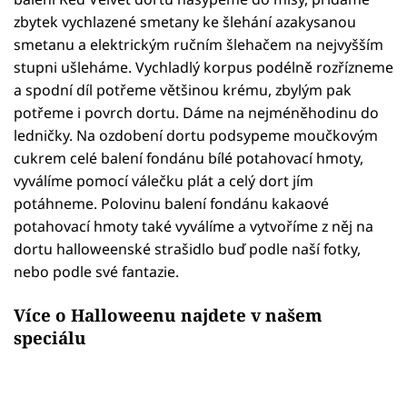
zbytek vychlazené smetany ke šlehání azakysanou
smetanu a elektrickým ručním šlehačem na nejvyšším
stupni ušleháme. Vychladlý korpus podélně rozřízneme
a spodní díl potřeme většinou krému, zbylým pak
potřeme i povrch dortu. Dáme na nejméněhodinu do
ledničky. Na ozdobení dortu podsypeme moučkovým
cukrem celé balení fondánu bílé potahovací hmoty,
vyválíme pomocí válečku plát a celý dort jím
potáhneme. Polovinu balení fondánu kakaové
potahovací hmoty také vyválíme a vytvoříme z něj na
dortu halloweenské strašidlo buď podle naší fotky,
nebo podle své fantazie.
Více o Halloweenu najdete v našem
speciálu