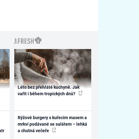
Léto bez přehřáté kuchyně. Jak
vařit i během tropických dnů?
Rýžové burgery s kuřecím masem a
mrkví podávané se salátem – lehká
atr
a chutná večeře