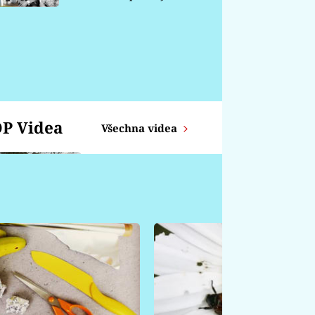
chátrá
P Videa
Všechna videa
Zajíc z proutků
KOZOROH -
Týdenní horoskop od
14.4. - 20.4.
ŠTÍR - Týdenní