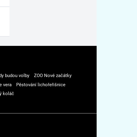
dy budou volby
ZOO Nové začátky
e vera
Pěstování lichořeřišnice
ý koláč