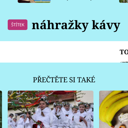
pro psy
náhražky kávy
ŠTÍTEK
TO
PŘEČTĚTE SI TAKÉ