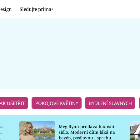
esign
Sledujte prima+
Design
TRENDY
JAK NA TO
PROMĚNY
NAŠE TIPY
JAK UŠETŘIT
POKOJOVÉ KVĚTINY
BYDLENÍ SLAVNÝCH
la
Meg Ryan prodává luxusní
.
sídlo. Moderní dům láká na
o
bazén, posilovnu i sprchu