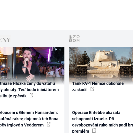
thiase Hložka ženy do vztahu
Tank KV-1 Němce dokonale
dy uhnaly: Teď budu iniciátorem
zaskočil
 slibuje zpěvák
zloučení s Glenem Hansardem:
Operace Entebbe ukázala
outěná rakev, dojemná řeč Bona
schopnosti Izraele. Při
zpěv Irglové s Vedderem
osvobozování rukojmích padl br
premiéra