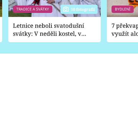
TRADICE A SVÁTKY
BYDLENÍ
10 fotografií
Letnice neboli svatodušní
7 překva
svátky: V neděli kostel, v
využít al
pondělí zábava
Nabrousí
nádobí