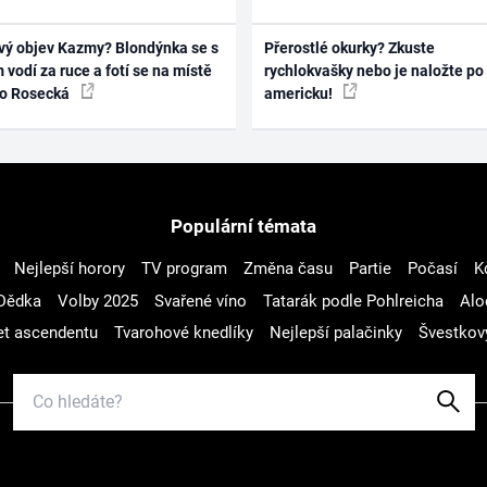
vý objev Kazmy? Blondýnka se s
Přerostlé okurky? Zkuste
 vodí za ruce a fotí se na místě
rychlokvašky nebo je naložte po
ko Rosecká
americku!
Populární témata
Nejlepší horory
TV program
Změna času
Partie
Počasí
K
Dědka
Volby 2025
Svařené víno
Tatarák podle Pohlreicha
Alo
t ascendentu
Tvarohové knedlíky
Nejlepší palačinky
Švestkov