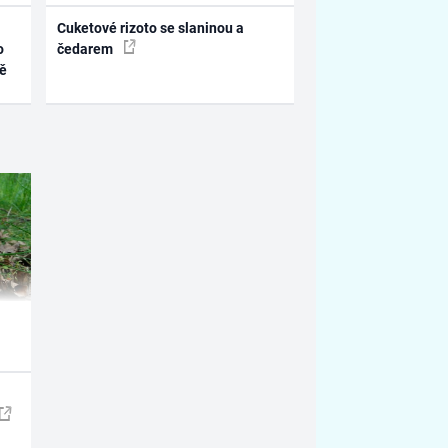
Cuketové rizoto se slaninou a
o
čedarem
ně