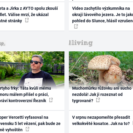
ta a Jirka z AYTO spolu zkouší
Video zachytilo výzkumníka na
let. Válise mrzí, že ukázal
okraji lávového jezera. Je to jak
atné stránky
pohled do Slunce, hlásil vzruše
rtyho frky: Táta kvůli mému
Muchomůrku růžovku ani sucho
oru málem přišel o práci,
nezdolá! Jak ji rozeznat od
práví kontroverzní Řezník
tygrované?
per Vercetti vyfasoval na
V srpnu nezapomeňte přesadit
vensku 5 let vězení, pak bude ze
velkokvěté kosatce. Jak na to?
mě vyhoštěn