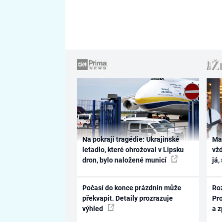
Na pokraji tragédie: Ukrajinské
Ma
letadlo, které ohrožoval v Lipsku
vž
dron, bylo naložené municí
já,
Počasí do konce prázdnin může
Ro
překvapit. Detaily prozrazuje
Pr
výhled
a 