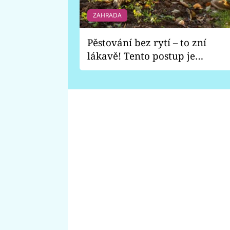
ZAHRADA
Pěstování bez rytí – to zní
lákavě! Tento postup je
vhodný jen pro některé
zahrady