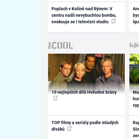
Poplach v Kolíně nad Rýnem: V
Ane
centru našli nevybuchlou bombu,
byd
evakuuje se i televizní studio
šp
10 nejlepších dílů Hvězdné brány
Ma
hum
vy
TOP filmy a seriály podle mladých
Rap
diváků
Slo
ze