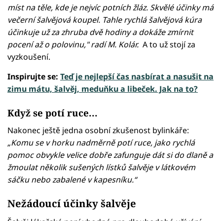
míst na těle, kde je nejvíc potních žláz. Skvělé účinky má
večerní šalvějová koupel. Tahle rychlá šalvějová kúra
účinkuje už za zhruba dvě hodiny a dokáže zmírnit
pocení až o polovinu," radí M. Kolár.
A to už stojí za
vyzkoušení.
Inspirujte se:
Teď je nejlepší čas nasbírat a nasušit na
zimu mátu, šalvěj, meduňku a libeček. Jak na to?
Když se potí ruce...
Nakonec ještě jedna osobní zkušenost bylinkáře:
„Komu se v horku nadměrně potí ruce, jako rychlá
pomoc obvykle velice dobře zafunguje dát si do dlaně a
žmoulat několik sušených lístků šalvěje v látkovém
sáčku nebo zabalené v kapesníku.“
Nežádoucí účinky šalvěje