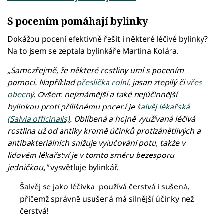
S pocením pomáhají bylinky
Dokážou pocení efektivně řešit i některé léčivé bylinky?
Na to jsem se zeptala bylinkáře Martina Kolára.
„Samozřejmě, že některé rostliny umí s pocením
pomoci. Například
přeslička rolní,
jasan ztepilý či
vřes
obecný
. Ovšem nejznámější a také nejúčinnější
bylinkou proti přílišnému pocení je
šalvěj lékařská
(Salvia officinalis)
. Oblíbená a hojně využívaná léčivá
rostlina už od antiky kromě účinků protizánětlivých a
antibakteriálních snižuje vylučování potu, takže v
lidovém lékařství je v tomto směru bezesporu
jedničkou
,
"
vysvětluje bylinkář.
Šalvěj se jako léčivka používá čerstvá i sušená,
přičemž správně usušená má silnější účinky než
čerstvá!