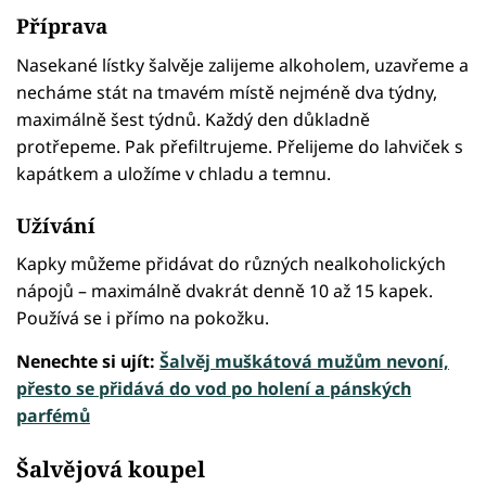
Příprava
Nasekané lístky šalvěje zalijeme alkoholem, uzavřeme a
necháme stát na tmavém místě nejméně dva týdny,
maximálně šest týdnů. Každý den důkladně
protřepeme. Pak přefiltrujeme. Přelijeme do lahviček s
kapátkem a uložíme v chladu a temnu.
Užívání
Kapky můžeme přidávat do různých nealkoholických
nápojů – maximálně dvakrát denně 10 až 15 kapek.
Používá se i přímo na pokožku.
Nenechte si ujít:
Šalvěj muškátová mužům nevoní,
přesto se přidává do vod po holení a pánských
parfémů
Šalvějová koupel