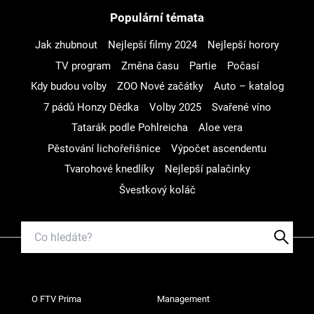
Populární témata
Jak zhubnout
Nejlepší filmy 2024
Nejlepší horory
TV program
Změna času
Partie
Počasí
Kdy budou volby
ZOO Nové začátky
Auto – katalog
7 pádů Honzy Dědka
Volby 2025
Svařené víno
Tatarák podle Pohlreicha
Aloe vera
Pěstování lichořeřišnice
Výpočet ascendentu
Tvarohové knedlíky
Nejlepší palačinky
Švestkový koláč
O FTV Prima
Management