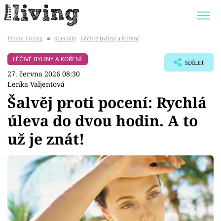
Prima Living
■
Speciály
Léčivé byliny a koření
Trendy:
JAK UŠETŘIT
POKOJOVÉ KVĚTINY
LÉČIVÉ BYLINY A KOŘENÍ
SDÍLET
BYDLENÍ SLAVNÝCH
ZAHRADA
27. června 2026 08:30
Lenka Valjentová
Šalvěj proti pocení: Rychlá
úleva do dvou hodin. A to
Témata
už je znát!
Bydlení
Zahrada
Design