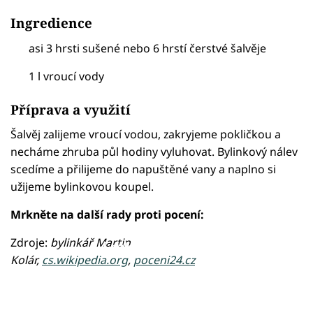
Ingredience
asi 3 hrsti sušené nebo 6 hrstí čerstvé šalvěje
1 l vroucí vody
Příprava a využití
Šalvěj zalijeme vroucí vodou, zakryjeme pokličkou a
necháme zhruba půl hodiny vyluhovat. Bylinkový nálev
scedíme a přilijeme do napuštěné vany a naplno si
užijeme bylinkovou koupel.
Mrkněte na další rady proti pocení:
Zdroje:
bylinkář Martin
Failed to fetch
Kolár,
cs.wikipedia.org
,
poceni24.cz