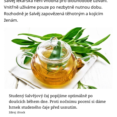
Šalvěj lékařská není vhodná pro dlouhodobé užívání.
Vnitřně užíváme pouze po nezbytně nutnou dobu.
Rozhodně je šalvěj zapovězená těhotným a kojícím
ženám.
Studený šalvějový čaj popíjíme optimálně po
doušcích během dne. Proti nočnímu pocení si dáme
hrnek studeného čaje před usnutím.
Zdroj: iStock