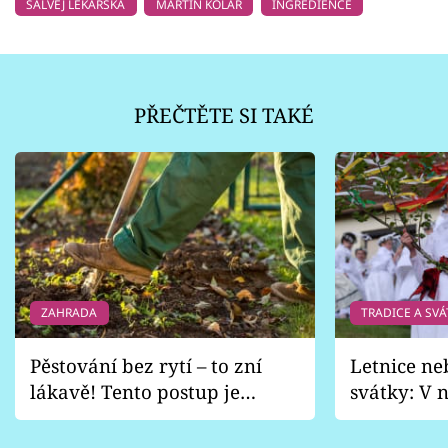
ŠALVĚJ LÉKAŘSKÁ
MARTIN KOLÁR
INGREDIENCE
PŘEČTĚTE SI TAKÉ
ZAHRADA
TRADICE A SVÁ
Pěstování bez rytí – to zní
Letnice ne
lákavě! Tento postup je
svátky: V n
vhodný jen pro některé
pondělí z
zahrady