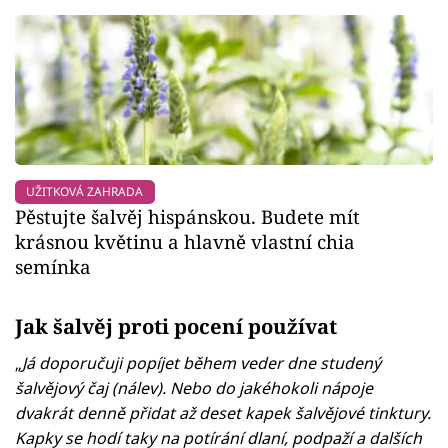
UŽITKOVÁ ZAHRADA
Pěstujte šalvěj hispánskou. Budete mít
krásnou květinu a hlavně vlastní chia
semínka
Jak šalvěj proti pocení používat
„
Já doporučuji popíjet během veder dne studený
šalvějový čaj (nálev). Nebo do jakéhokoli nápoje
dvakrát denně přidat až deset kapek šalvějové tinktury.
Kapky se hodí taky na potírání dlaní, podpaží a dalších