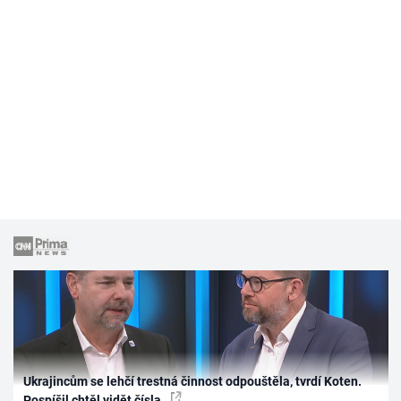
Ukrajincům se lehčí trestná činnost odpouštěla, tvrdí Koten.
Pospíšil chtěl vidět čísla