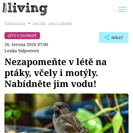
Prima Living
■
Speciály
Léto v zahradě
Trendy:
JAK UŠETŘIT
POKOJOVÉ KVĚTINY
LÉTO V ZAHRADĚ
SDÍLET
BYDLENÍ SLAVNÝCH
ZAHRADA
26. června 2026 07:00
Lenka Valjentová
Nezapomeňte v létě na
ptáky, včely i motýly.
Témata
Nabídněte jim vodu!
Bydlení
Zahrada
Design