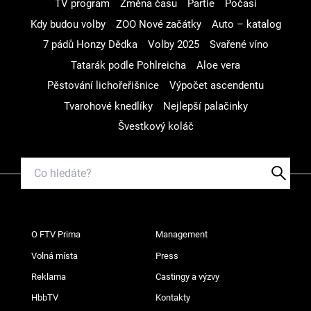
TV program
Změna času
Partie
Počasí
Kdy budou volby
ZOO Nové začátky
Auto – katalog
7 pádů Honzy Dědka
Volby 2025
Svařené víno
Tatarák podle Pohlreicha
Aloe vera
Pěstování lichořeřišnice
Výpočet ascendentu
Tvarohové knedlíky
Nejlepší palačinky
Švestkový koláč
O FTV Prima
Management
Volná místa
Press
Reklama
Castingy a výzvy
HbbTV
Kontakty