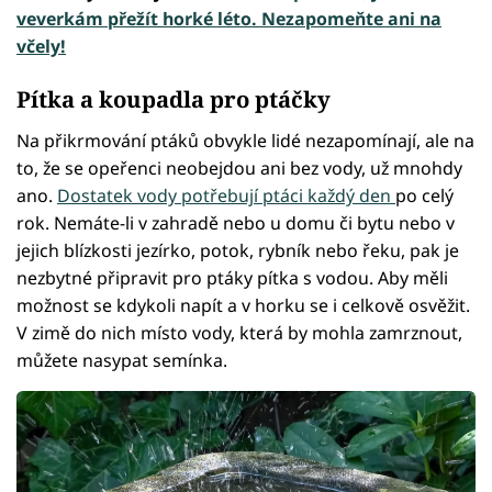
veverkám přežít horké léto. Nezapomeňte ani na
včely!
Pítka a koupadla pro ptáčky
Na přikrmování ptáků obvykle lidé nezapomínají, ale na
to, že se opeřenci neobejdou ani bez vody, už mnohdy
ano.
Dostatek vody potřebují ptáci každý den
po celý
rok. Nemáte-li v zahradě nebo u domu či bytu nebo v
jejich blízkosti jezírko, potok, rybník nebo řeku, pak je
nezbytné připravit pro ptáky pítka s vodou. Aby měli
možnost se kdykoli napít a v horku se i celkově osvěžit.
V zimě do nich místo vody, která by mohla zamrznout,
můžete nasypat semínka.