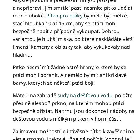
Abyste ptákům a především hmyzu prospěli
a nepřipravili jim smrtící past, nesmíte pítko udělat
moc hluboké.
Pítko pro ptáky
by mělo být mělké,
stačí hloubka 10 až 15 cm, aby se ptáci mohli
bezpečně napít a případně vykoupat. Dobrou
variantou je hlubší miska, do které naskládáte větší
i menší kameny a oblázky tak, aby vykukovaly nad
hladinu.
Pítko nesmí mít žádné ostré hrany, o které by se
ptáci mohli poranit. A nemělo by mít ani křiklavé
barvy, kterých se někteří ptáci bojí.
Máte-li na zahradě
sudy na dešťovou vodu
, položte
přes ně alespoň prkno, na kterém mohou ptáci
bezpečně přistát. Na trhu jsou dokonce i nádoby na
dešťovou vodu s mělkým pítkem v horní části.
Zajímavou možností je i závěsné pítko k zavěšení na
větve stromů. I takové už se dá pořídit. Vhodná je i