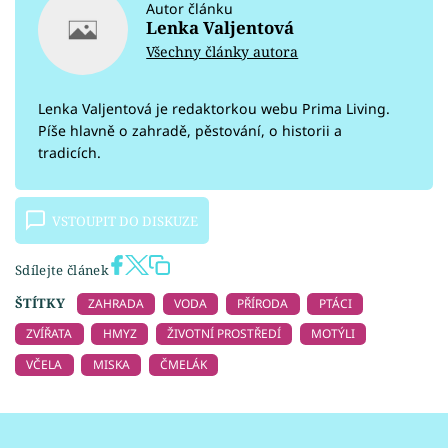
Autor článku
Lenka Valjentová
Všechny články autora
Lenka Valjentová je redaktorkou webu Prima Living.
Píše hlavně o zahradě, pěstování, o historii a
tradicích.
VSTOUPIT DO DISKUZE
Sdílejte článek
ŠTÍTKY
ZAHRADA
VODA
PŘÍRODA
PTÁCI
ZVÍŘATA
HMYZ
ŽIVOTNÍ PROSTŘEDÍ
MOTÝLI
VČELA
MISKA
ČMELÁK