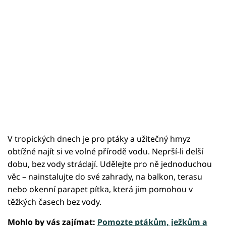
V tropických dnech je pro ptáky a užitečný hmyz
obtížné najít si ve volné přírodě vodu. Neprší-li delší
dobu, bez vody strádají. Udělejte pro ně jednoduchou
věc – nainstalujte do své zahrady, na balkon, terasu
nebo okenní parapet pítka, která jim pomohou v
těžkých časech bez vody.
Mohlo by vás zajímat:
Pomozte ptákům, ježkům a