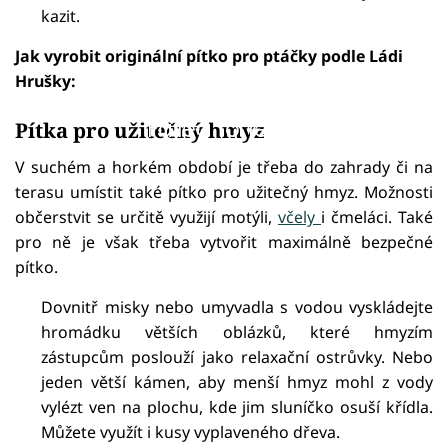
kazit.
Jak vyrobit originální pítko pro ptáčky podle Ládi
Hrušky:
Failed to fetch
Pítka pro užitečný hmyz
V suchém a horkém období je třeba do zahrady či na
terasu umístit také pítko pro užitečný hmyz. Možnosti
občerstvit se určitě využijí motýli,
včely
i čmeláci. Také
pro ně je však třeba vytvořit maximálně bezpečné
pítko.
Dovnitř misky nebo umyvadla s vodou vyskládejte
hromádku větších oblázků, které hmyzím
zástupcům poslouží jako relaxační ostrůvky. Nebo
jeden větší kámen, aby menší hmyz mohl z vody
vylézt ven na plochu, kde jim sluníčko osuší křídla.
Můžete využít i kusy vyplaveného dřeva.