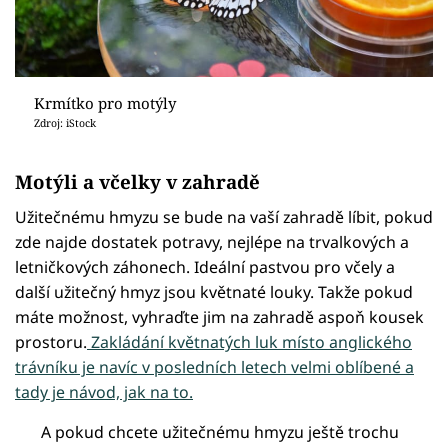
Krmítko pro motýly
Zdroj: iStock
Motýli a včelky v zahradě
Užitečnému hmyzu se bude na vaší zahradě líbit, pokud
zde najde dostatek potravy, nejlépe na trvalkových a
letničkových záhonech. Ideální pastvou pro včely a
další užitečný hmyz jsou květnaté louky. Takže pokud
máte možnost, vyhraďte jim na zahradě aspoň kousek
prostoru.
Zakládání květnatých luk místo anglického
trávníku je navíc v posledních letech velmi oblíbené a
tady je návod, jak na to.
A pokud chcete užitečnému hmyzu ještě trochu