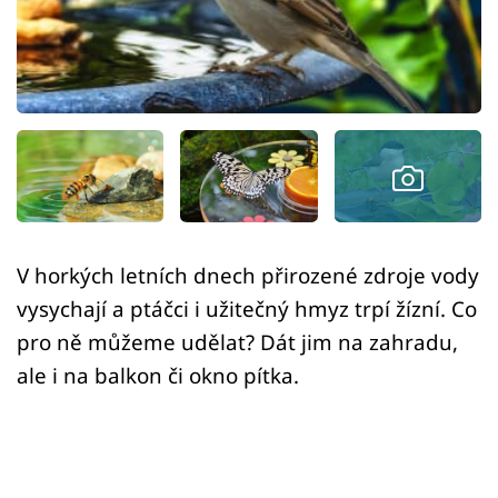
Sledujte prima+
Přihlášení
Sledujte nás
V horkých letních dnech přirozené zdroje vody
vysychají a ptáčci i užitečný hmyz trpí žízní. Co
pro ně můžeme udělat? Dát jim na zahradu,
ale i na balkon či okno pítka.