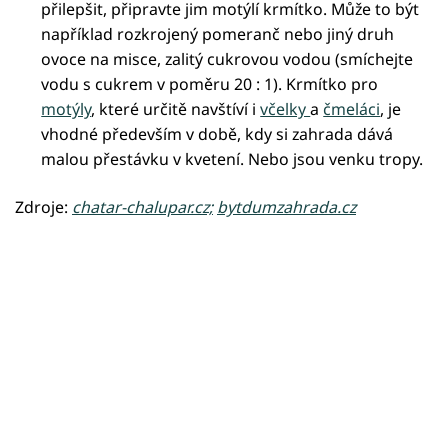
přilepšit, připravte jim motýlí krmítko. Může to být
například rozkrojený pomeranč nebo jiný druh
ovoce na misce, zalitý cukrovou vodou (smíchejte
vodu s cukrem v poměru 20 : 1). Krmítko pro
motýly
, které určitě navštíví i
včelky
a
čmeláci
, je
vhodné především v době, kdy si zahrada dává
malou přestávku v kvetení. Nebo jsou venku tropy.
Zdroje:
chatar-chalupar.cz;
bytdumzahrada.cz