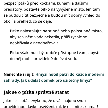
bezpečí ptáků před kočkami, kunami a dalšími
predátory, postavte pítko na vyvýšené místo. Jen tam
se budou cítit bezpečně a budou mít dobrý výhled do
okolí a přehled, co se děje.
Pítko nainstalujte na stinné nebo polostinné místo,
aby se v něm voda nekazila, příliš rychle se
neohřívala a neodpařovala.
Pítko však musí být dobře přístupné i vám, abyste
do něj mohli pravidelně dolévat vodu.
Nenechte si ujít:
Hmyzí hotel patří do každé moderní
zahrady. Jak udělat domek pro užitečný hmyz?
Jak se o pítka správně starat
Jakmile si ptáci zvyknou, že u vás najdou svou
pravidelnou dávku osvěžení, tak je nesmíte zklamat!