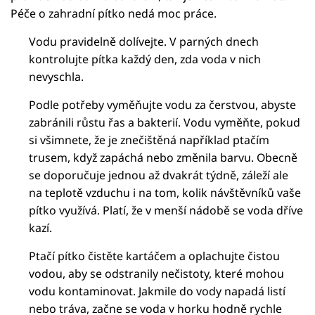
Péče o zahradní pítko nedá moc práce.
Vodu pravidelně dolívejte. V parných dnech
kontrolujte pítka každý den, zda voda v nich
nevyschla.
Podle potřeby vyměňujte vodu za čerstvou, abyste
zabránili růstu řas a bakterií. Vodu vyměňte, pokud
si všimnete, že je znečištěná například ptačím
trusem, když zapáchá nebo změnila barvu. Obecně
se doporučuje jednou až dvakrát týdně, záleží ale
na teplotě vzduchu i na tom, kolik návštěvníků vaše
pítko využívá. Platí, že v menší nádobě se voda dříve
kazí.
Ptačí pítko čistěte kartáčem a oplachujte čistou
vodou, aby se odstranily nečistoty, které mohou
vodu kontaminovat. Jakmile do vody napadá listí
nebo tráva, začne se voda v horku hodně rychle