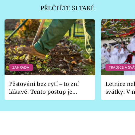
PŘEČTĚTE SI TAKÉ
ZAHRADA
TRADICE A SVÁ
Pěstování bez rytí – to zní
Letnice ne
lákavě! Tento postup je
svátky: V n
vhodný jen pro některé
pondělí z
zahrady