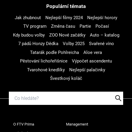
Populární témata
Jak zhubnout
Nejlepší filmy 2024
Nejlepší horory
TV program
Změna času
Partie
Počasí
Kdy budou volby
ZOO Nové začátky
Auto – katalog
7 pádů Honzy Dědka
Volby 2025
Svařené víno
Tatarák podle Pohlreicha
Aloe vera
Pěstování lichořeřišnice
Výpočet ascendentu
Tvarohové knedlíky
Nejlepší palačinky
Švestkový koláč
O FTV Prima
Management