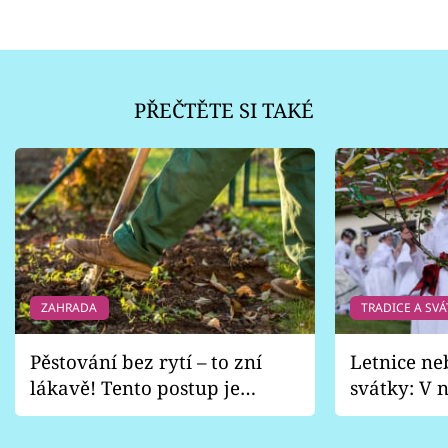
PŘEČTĚTE SI TAKÉ
ZAHRADA
TRADICE A SVÁ
Pěstování bez rytí – to zní
Letnice ne
lákavě! Tento postup je
svátky: V n
vhodný jen pro některé
pondělí z
zahrady