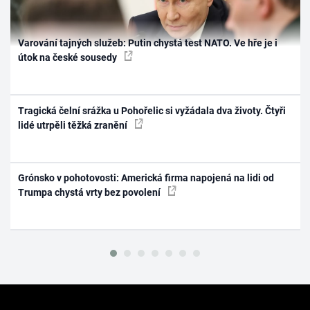
Varování tajných služeb: Putin chystá test NATO. Ve hře je i
útok na české sousedy
Tragická čelní srážka u Pohořelic si vyžádala dva životy. Čtyři
lidé utrpěli těžká zranění
Grónsko v pohotovosti: Americká firma napojená na lidi od
Trumpa chystá vrty bez povolení