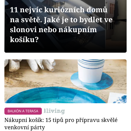
Sledujte prima+
11 nejvíc kuriózních domů
na světě. Jaké je to bydlet ve
Přihlášení
slonovi nebo nákupním
košíku?
Sledujte nás
BALKÓN A TERASA
Nákupní košík: 15 tipů pro přípravu skvělé
venkovní párty