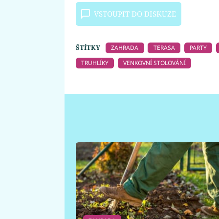
VSTOUPIT DO DISKUZE
ŠTÍTKY
ZAHRADA
TERASA
PARTY
TRUHLÍKY
VENKOVNÍ STOLOVÁNÍ