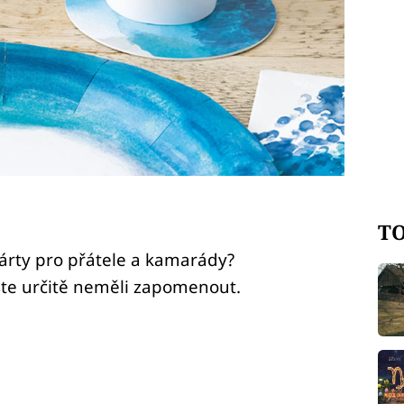
TO
árty pro přátele a kamarády?
yste určitě neměli zapomenout.