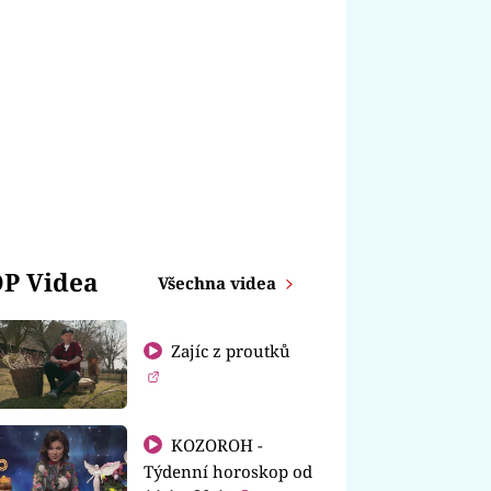
P Videa
Všechna videa
Zajíc z proutků
KOZOROH -
Týdenní horoskop od