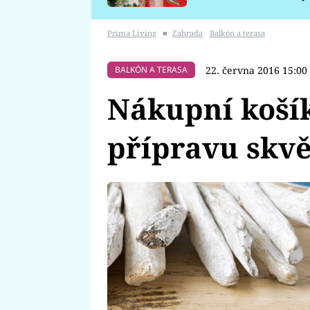
požáru
Prima Living
■
Zahrada
Balkón a terasa
22. června 2016 15:00
BALKÓN A TERASA
Nákupní košík
přípravu skvě