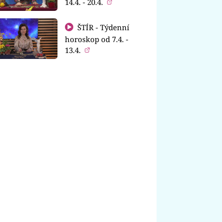
14.4. - 20.4.
ŠTÍR - Týdenní
horoskop od 7.4. -
13.4.