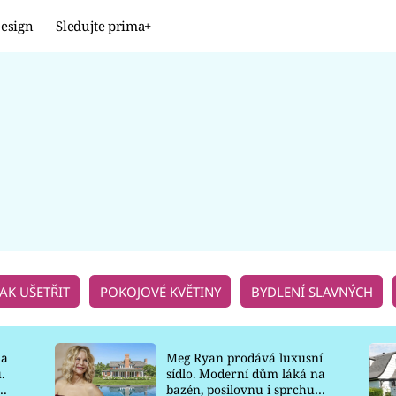
esign
Sledujte prima+
Design
TRENDY
JAK NA TO
PROMĚNY
NAŠE TIPY
JAK UŠETŘIT
POKOJOVÉ KVĚTINY
BYDLENÍ SLAVNÝCH
la
Meg Ryan prodává luxusní
.
sídlo. Moderní dům láká na
o
bazén, posilovnu i sprchu