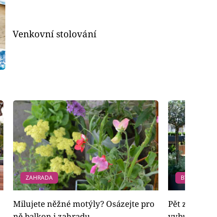
Venkovní stolování
ZAHRADA
BYDLENÍ
Milujete něžné motýly? Osázejte pro
Pět základní
ně balkon i zahradu
vybudovat t