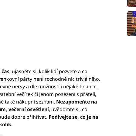
 čas
, ujasněte si, kolik lidí pozvete a co
enkovní párty není rozhodně nic triviálního,
pevné nervy a dle možností i nějaké finance.
atební večírek či jenom posezení s přáteli,
jmě také nákupní seznam.
Nezapomeňte na
m, večerní osvětlení
, uvědomte si, co
bude dobré přihřívat.
Podívejte se, co je na
kolik.