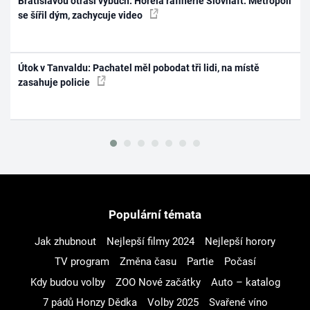
Bratislavou otřásl výbuch: Hořela rafinerie Slovnaft. Metropolí
se šířil dým, zachycuje video
Útok v Tanvaldu: Pachatel měl pobodat tři lidi, na místě
zasahuje policie
Populární témata
Jak zhubnout
Nejlepší filmy 2024
Nejlepší horory
TV program
Změna času
Partie
Počasí
Kdy budou volby
ZOO Nové začátky
Auto – katalog
7 pádů Honzy Dědka
Volby 2025
Svařené víno