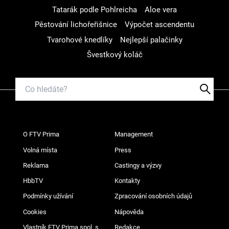
Tatarák podle Pohlreicha
Aloe vera
Pěstování lichořeřišnice
Výpočet ascendentu
Tvarohové knedlíky
Nejlepší palačinky
Švestkový koláč
O FTV Prima
Management
Volná místa
Press
Reklama
Castingy a výzvy
HbbTV
Kontakty
Podmínky užívání
Zpracování osobních údajů
Cookies
Nápověda
Vlastník FTV Prima spol. s
Redakce