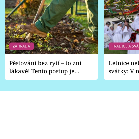
ZAHRADA
TRADICE A SVÁ
Pěstování bez rytí – to zní
Letnice ne
lákavě! Tento postup je
svátky: V n
vhodný jen pro některé
pondělí z
zahrady