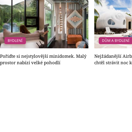
BYDLENÍ
DŮM A BYDLENÍ
Pořiďte si nejstylovější minidomek. Malý
Nejžádanější Airb
prostor nabízí velké pohodlí
chtěl strávit noc 