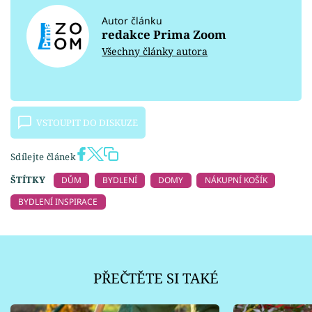
Autor článku
redakce Prima Zoom
Všechny články autora
VSTOUPIT DO DISKUZE
Sdílejte článek
ŠTÍTKY
DŮM
BYDLENÍ
DOMY
NÁKUPNÍ KOŠÍK
BYDLENÍ INSPIRACE
PŘEČTĚTE SI TAKÉ