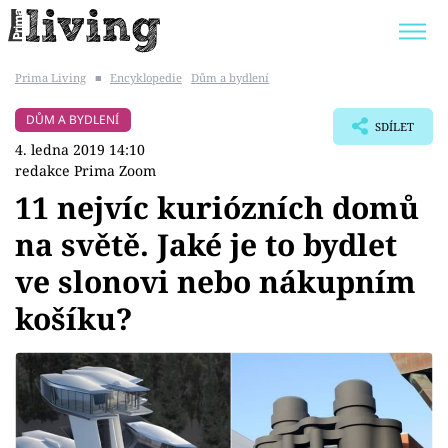
Prima Living
■
Encyklopedie
Dům a bydlení
Trendy:
JAK UŠETŘIT
POKOJOVÉ KVĚTINY
DŮM A BYDLENÍ
SDÍLET
BYDLENÍ SLAVNÝCH
ZAHRADA
4. ledna 2019 14:10
redakce Prima Zoom
11 nejvíc kuriózních domů
na světě. Jaké je to bydlet
Témata
ve slonovi nebo nákupním
Bydlení
košíku?
Zahrada
Design