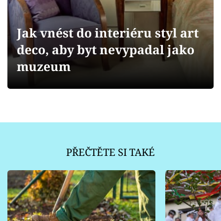
Sledujte prima+
Jak vnést do interiéru styl art
Přihlášení
deco, aby byt nevypadal jako
muzeum
Sledujte nás
PŘEČTĚTE SI TAKÉ