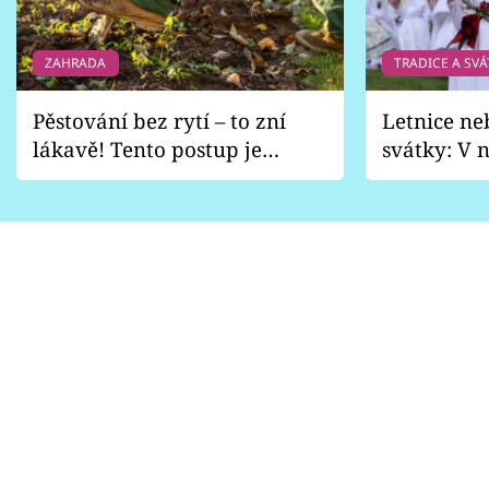
ZAHRADA
TRADICE A SVÁ
Pěstování bez rytí – to zní
Letnice ne
lákavě! Tento postup je
svátky: V n
vhodný jen pro některé
pondělí z
zahrady