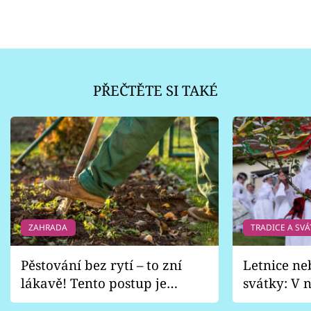
PŘEČTĚTE SI TAKÉ
ZAHRADA
TRADICE A SVÁ
Pěstování bez rytí – to zní
Letnice ne
lákavě! Tento postup je
svátky: V n
vhodný jen pro některé
pondělí z