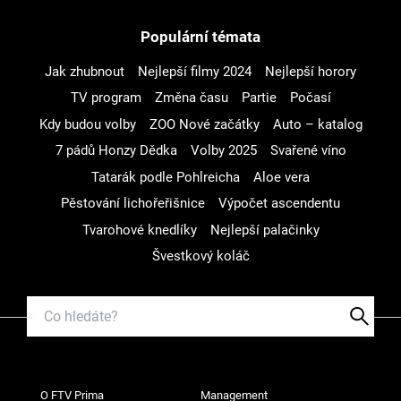
Populární témata
Jak zhubnout
Nejlepší filmy 2024
Nejlepší horory
TV program
Změna času
Partie
Počasí
Kdy budou volby
ZOO Nové začátky
Auto – katalog
7 pádů Honzy Dědka
Volby 2025
Svařené víno
Tatarák podle Pohlreicha
Aloe vera
Pěstování lichořeřišnice
Výpočet ascendentu
Tvarohové knedlíky
Nejlepší palačinky
Švestkový koláč
O FTV Prima
Management