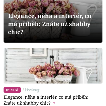
Sledujte prima+
Elegance, něha a interiér, co
Přihlášení
má příběh: Znáte už shabby
chic?
Sledujte nás
BYDLENÍ
Elegance, něha a interiér, co má příběh:
Znáte už shabby chic?