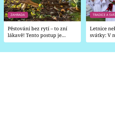
ZAHRADA
TRADICE A SVÁ
Pěstování bez rytí – to zní
Letnice ne
lákavě! Tento postup je
svátky: V n
vhodný jen pro některé
pondělí z
zahrady