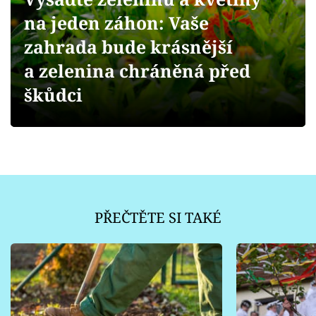
Sledujte prima+
na jeden záhon: Vaše
zahrada bude krásnější
Přihlášení
a zelenina chráněná před
škůdci
Sledujte nás
PŘEČTĚTE SI TAKÉ