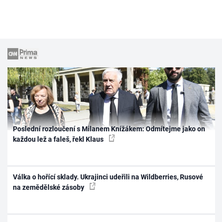
Poslední rozloučení s Milanem Knížákem: Odmítejme jako on
každou lež a faleš, řekl Klaus
Válka o hořící sklady. Ukrajinci udeřili na Wildberries, Rusové
na zemědělské zásoby