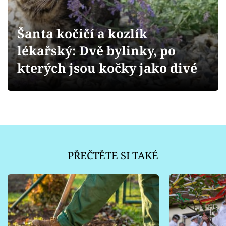
Sledujte prima+
Šanta kočičí a kozlík
Přihlášení
lékařský: Dvě bylinky, po
kterých jsou kočky jako divé
Sledujte nás
PŘEČTĚTE SI TAKÉ