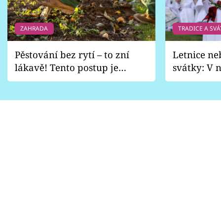
ZAHRADA
TRADICE A SVÁ
Pěstování bez rytí – to zní
Letnice ne
lákavě! Tento postup je
svátky: V n
vhodný jen pro některé
pondělí z
zahrady