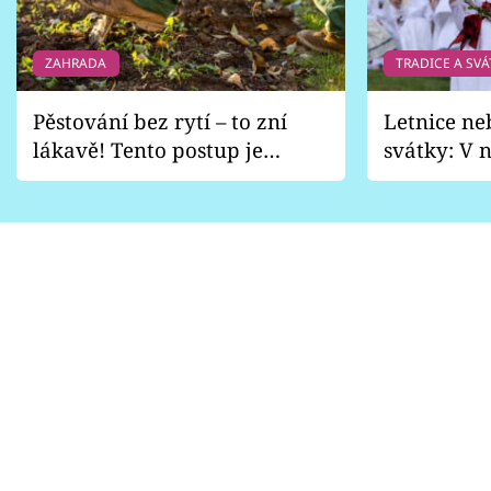
ZAHRADA
TRADICE A SVÁ
Pěstování bez rytí – to zní
Letnice ne
lákavě! Tento postup je
svátky: V n
vhodný jen pro některé
pondělí z
zahrady