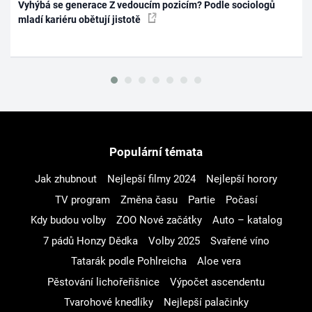
Vyhýbá se generace Z vedoucím pozicím? Podle sociologů
mladí kariéru obětují jistotě
Populární témata
Jak zhubnout
Nejlepší filmy 2024
Nejlepší horory
TV program
Změna času
Partie
Počasí
Kdy budou volby
ZOO Nové začátky
Auto – katalog
7 pádů Honzy Dědka
Volby 2025
Svařené víno
Tatarák podle Pohlreicha
Aloe vera
Pěstování lichořeřišnice
Výpočet ascendentu
Tvarohové knedlíky
Nejlepší palačinky