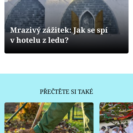
Sledujte prima+
Přihlášení
Mrazivý zážitek: Jak se spí
v hotelu z ledu?
Sledujte nás
PŘEČTĚTE SI TAKÉ