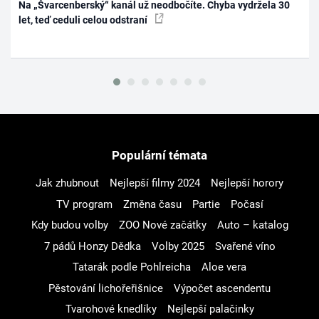
Na „Švarcenberský“ kanál už neodbočíte. Chyba vydržela 30
let, teď ceduli celou odstraní
Populární témata
Jak zhubnout
Nejlepší filmy 2024
Nejlepší horory
TV program
Změna času
Partie
Počasí
Kdy budou volby
ZOO Nové začátky
Auto – katalog
7 pádů Honzy Dědka
Volby 2025
Svařené víno
Tatarák podle Pohlreicha
Aloe vera
Pěstování lichořeřišnice
Výpočet ascendentu
Tvarohové knedlíky
Nejlepší palačinky