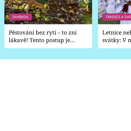
ZAHRADA
TRADICE A SVÁ
Pěstování bez rytí – to zní
Letnice ne
lákavě! Tento postup je
svátky: V n
vhodný jen pro některé
pondělí z
zahrady