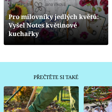
Sledujte prima+
Pro milovníky jedlých květů:
Přihlášení
Vyšel Notes květinové
kuchařky
Sledujte nás
PŘEČTĚTE SI TAKÉ