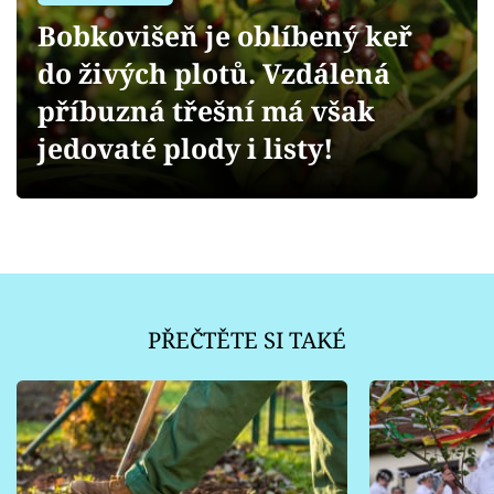
Sledujte prima+
Bobkovišeň je oblíbený keř
do živých plotů. Vzdálená
Přihlášení
příbuzná třešní má však
jedovaté plody i listy!
Sledujte nás
PŘEČTĚTE SI TAKÉ