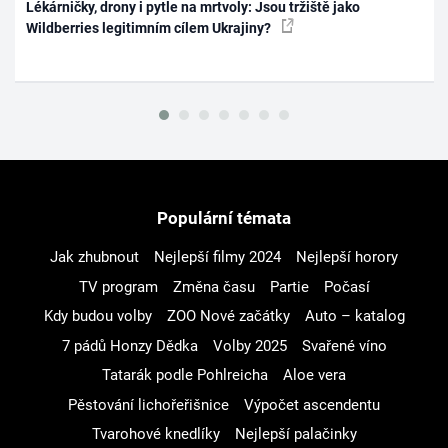
Lékárničky, drony i pytle na mrtvoly: Jsou tržiště jako
Wildberries legitimním cílem Ukrajiny?
Populární témata
Jak zhubnout
Nejlepší filmy 2024
Nejlepší horory
TV program
Změna času
Partie
Počasí
Kdy budou volby
ZOO Nové začátky
Auto – katalog
7 pádů Honzy Dědka
Volby 2025
Svařené víno
Tatarák podle Pohlreicha
Aloe vera
Pěstování lichořeřišnice
Výpočet ascendentu
Tvarohové knedlíky
Nejlepší palačinky