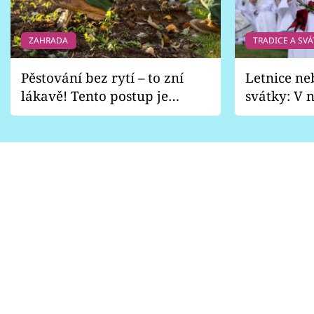
ZAHRADA
TRADICE A SVÁ
Pěstování bez rytí – to zní
Letnice ne
lákavě! Tento postup je
svátky: V n
vhodný jen pro některé
pondělí z
zahrady