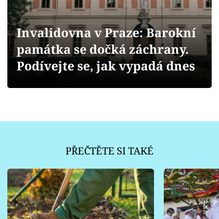
Sledujte prima+
Invalidovna v Praze: Barokní
Přihlášení
památka se dočká záchrany.
Podívejte se, jak vypadá dnes
Sledujte nás
PŘEČTĚTE SI TAKÉ