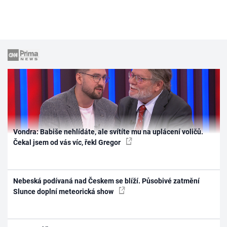
Vondra: Babiše nehlídáte, ale svítíte mu na uplácení voličů.
Čekal jsem od vás víc, řekl Gregor
Nebeská podívaná nad Českem se blíží. Působivé zatmění
Slunce doplní meteorická show