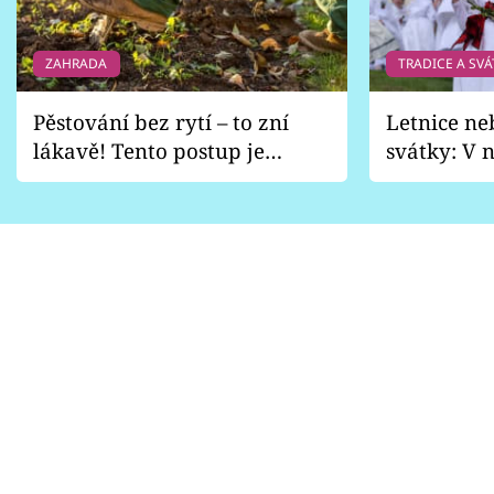
ZAHRADA
TRADICE A SVÁ
Pěstování bez rytí – to zní
Letnice ne
lákavě! Tento postup je
svátky: V n
vhodný jen pro některé
pondělí z
zahrady