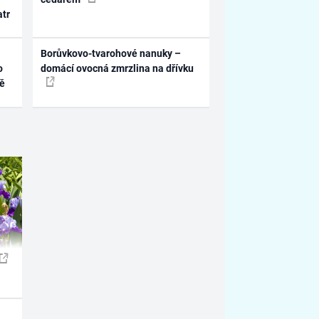
atr
Borůvkovo-tvarohové nanuky –
o
domácí ovocná zmrzlina na dřívku
ně