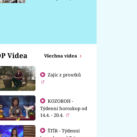
chátrá
P Videa
Všechna videa
Zajíc z proutků
KOZOROH -
Týdenní horoskop od
14.4. - 20.4.
ŠTÍR - Týdenní