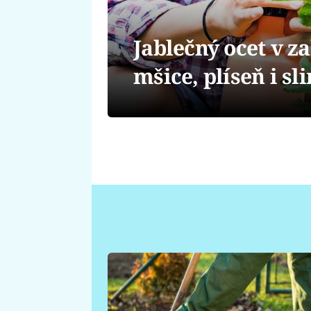
Jablečný ocet v za
mšice, plíseň i sl