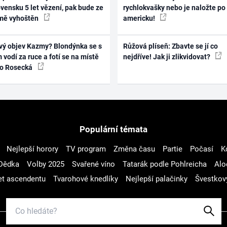
vensku 5 let vězení, pak bude ze
rychlokvašky nebo je naložte po
mě vyhoštěn
americku!
vý objev Kazmy? Blondýnka se s
Růžová plíseň: Zbavte se jí co
 vodí za ruce a fotí se na místě
nejdříve! Jak ji zlikvidovat?
ko Rosecká
Populární témata
Nejlepší horory
TV program
Změna času
Partie
Počasí
K
Dědka
Volby 2025
Svařené víno
Tatarák podle Pohlreicha
Alo
t ascendentu
Tvarohové knedlíky
Nejlepší palačinky
Švestkov