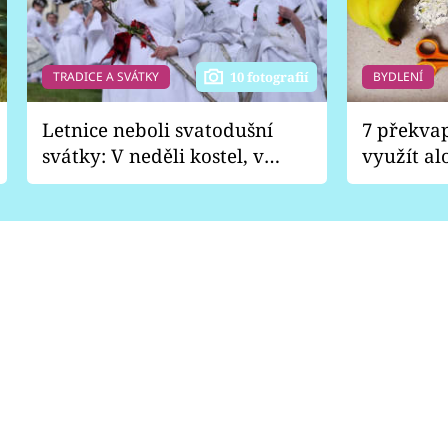
TRADICE A SVÁTKY
BYDLENÍ
10 fotografií
Letnice neboli svatodušní
7 překva
svátky: V neděli kostel, v
využít al
pondělí zábava
Nabrousí
nádobí