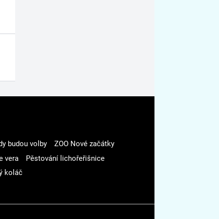
dy budou volby
ZOO Nové začátky
e vera
Pěstování lichořeřišnice
ý koláč