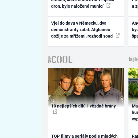
dron, bylo naložené municí
a 
Vjel do davu v Německu, dva
Ane
demonstranty zabil. Afghánec
byd
dožije za mřížemi, rozhodl soud
šp
10 nejlepších dílů Hvězdné brány
Ma
hum
vy
TOP filmy a seriály podle mladých
Rap