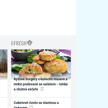
Rýžové burgery s kuřecím masem a
mrkví podávané se salátem – lehká
a chutná večeře
Cuketové rizoto se slaninou a
čedarem