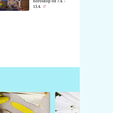
horoskop od 7.4. -
13.4.