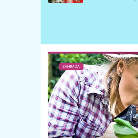
požáru
ZAHRADA