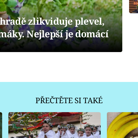
hradě zlikviduje plevel,
imáky. Nejlepší je domácí
PŘEČTĚTE SI TAKÉ