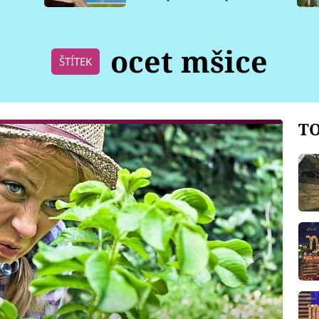
pro psy
ocet mšice
ŠTÍTEK
TO