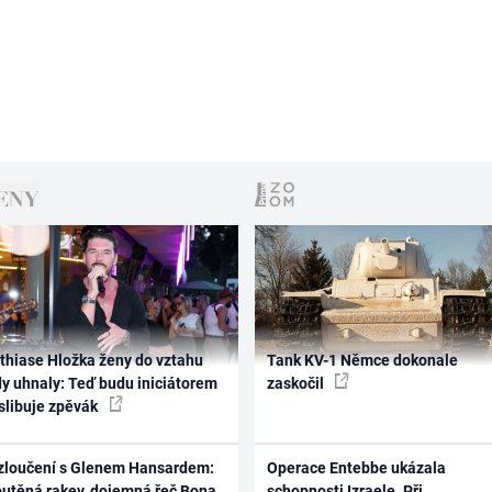
thiase Hložka ženy do vztahu
Tank KV-1 Němce dokonale
dy uhnaly: Teď budu iniciátorem
zaskočil
 slibuje zpěvák
zloučení s Glenem Hansardem:
Operace Entebbe ukázala
outěná rakev, dojemná řeč Bona
schopnosti Izraele. Při