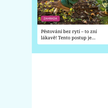
ZAHRADA
Pěstování bez rytí – to zní
lákavě! Tento postup je
vhodný jen pro některé
zahrady