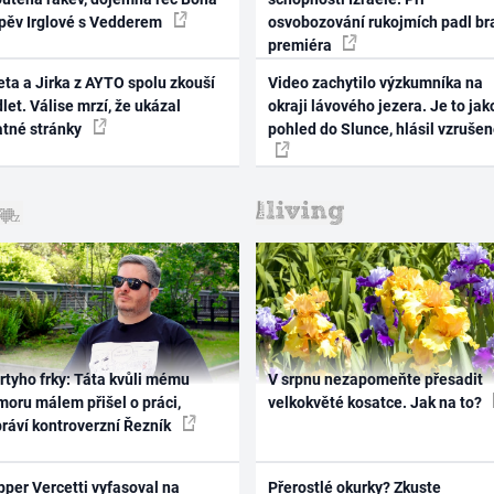
zpěv Irglové s Vedderem
osvobozování rukojmích padl br
premiéra
ta a Jirka z AYTO spolu zkouší
Video zachytilo výzkumníka na
let. Válise mrzí, že ukázal
okraji lávového jezera. Je to jak
atné stránky
pohled do Slunce, hlásil vzruše
rtyho frky: Táta kvůli mému
V srpnu nezapomeňte přesadit
oru málem přišel o práci,
velkokvěté kosatce. Jak na to?
práví kontroverzní Řezník
per Vercetti vyfasoval na
Přerostlé okurky? Zkuste