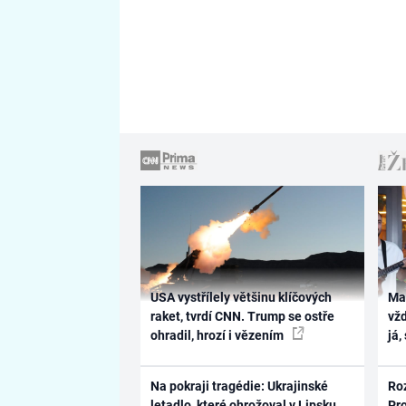
USA vystřílely většinu klíčových
Ma
raket, tvrdí CNN. Trump se ostře
vž
ohradil, hrozí i vězením
já,
Na pokraji tragédie: Ukrajinské
Ro
letadlo, které ohrožoval v Lipsku
Pr