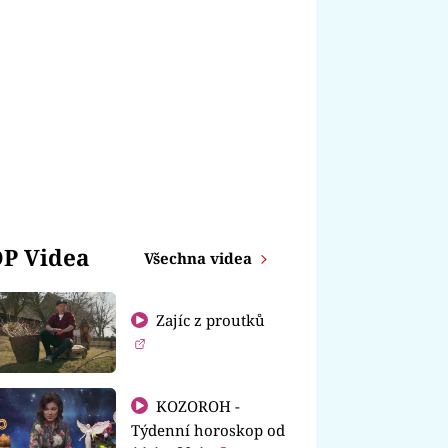
P Videa
Všechna videa
Zajíc z proutků
KOZOROH -
Týdenní horoskop od