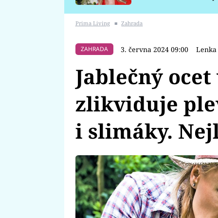
požáru
Prima Living
■
Zahrada
3. června 2024 09:00
Lenka 
ZAHRADA
Jablečný ocet
zlikviduje ple
i slimáky. Nej