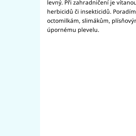
levný. Při zahradničení je vítano
herbicidů či insekticidů. Poradím
octomilkám, slimákům, plísňo
úpornému plevelu.