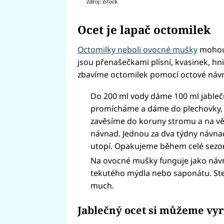
Zdroj: iStock
Ocet je lapač octomilek
Octomilky neboli ovocné mušky
mohou 
jsou přenašečkami plísní, kvasinek, h
zbavíme octomilek pomocí octové náv
Do 200 ml vody dáme 100 ml jableč
promícháme a dáme do plechovky, s
zavěsíme do koruny stromu a na vě
návnad. Jednou za dva týdny návna
utopí. Opakujeme během celé sezo
Na ovocné mušky funguje jako návn
tekutého mýdla nebo saponátu. Ste
much.
Jablečný ocet si můžeme vy