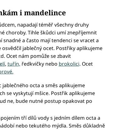
enkám i mandelince
kůdcem, napadají téměř všechny druhy
zné choroby. Tihle škůdci umí znepříjemnit
ní snadné a často mají tendenci se vracet a
e osvědčil jablečný ocet. Postřiky aplikujeme
d. Ocet nám pomůže se zbavit
elí
,
tuřín,
ředkvičky nebo
brokolici
. Ocet
rové.
ic jablečného octa a směs aplikujeme
ch se vyskytují mšice. Postřik aplikujeme
kud ne, bude nutné postup opakovat po
pojením tří dílů vody s jedním dílem octa a
í nádobí nebo tekutého mýdla. Směs důkladně