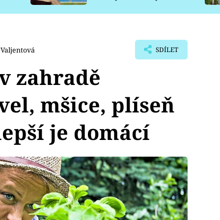
pro psy
Valjentová
SDÍLET
 v zahradě
vel, mšice, plíseň
lepší je domácí