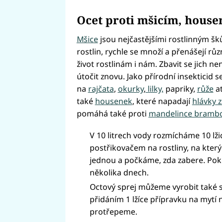
Ocet proti mšicím, hous
Mšice
jsou nejčastějšími rostlinným š
rostlin, rychle se množí a přenášejí rů
život rostlinám i nám. Zbavit se jich ne
útočit znovu. Jako přírodní insekticid s
na
rajčata
,
okurky
,
lilky,
papriky,
růže
at
také
housenek
, které napadají
hlávky z
pomáhá také proti
mandelince brambo
V 10 litrech vody rozmícháme 10 lž
postřikovačem na rostliny, na který
jednou a počkáme, zda zabere. Po
několika dnech.
Octový sprej můžeme vyrobit také s
přidáním 1 lžíce přípravku na myt
protřepeme.