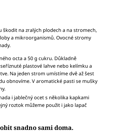
škodit na zralých plodech a na stromech,
niloby a mikroorganismů. Ovocné stromy
nady.
ného octa a 50 g cukru. Důkladně
eříznuté plastové lahve nebo kelímku a
tve. Na jeden strom umístíme dvě až šest
du obnovíme. V aromatické pasti se mušky
ny.
ada i jablečný ocet s několika kapkami
jný roztok můžeme použit i jako lapač
robit snadno sami doma.