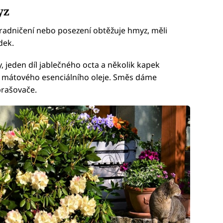
yz
adničení nebo posezení obtěžuje hmyz, měli
dek.
, jeden díl jablečného octa a několik kapek
 mátového esenciálního oleje. Směs dáme
prašovače.