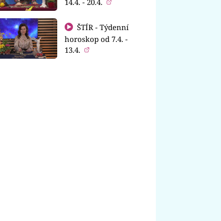
14.4. - 20.4.
ŠTÍR - Týdenní
horoskop od 7.4. -
13.4.