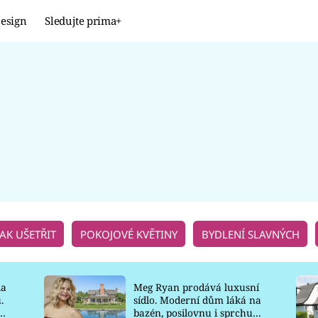
esign
Sledujte prima+
Design
TRENDY
JAK NA TO
PROMĚNY
NAŠE TIPY
JAK UŠETŘIT
POKOJOVÉ KVĚTINY
BYDLENÍ SLAVNÝCH
la
Meg Ryan prodává luxusní
.
sídlo. Moderní dům láká na
o
bazén, posilovnu i sprchu