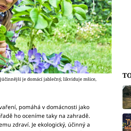
TO
júčinnější je domácí jablečný, likviduje mšice,
 vaření, pomáhá v domácnosti jako
í řadě ho oceníme taky na zahradě.
emu zdraví. Je ekologický, účinný a