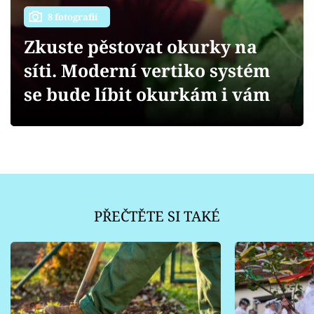
Sledujte prima+
8 fotografií
Zkuste pěstovat okurky na
Přihlášení
síti. Moderní vertiko systém
se bude líbit okurkám i vám
Sledujte nás
PŘEČTĚTE SI TAKÉ