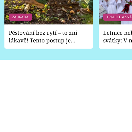
ZAHRADA
TRADICE A SVÁ
Pěstování bez rytí – to zní
Letnice ne
lákavě! Tento postup je
svátky: V n
vhodný jen pro některé
pondělí z
zahrady