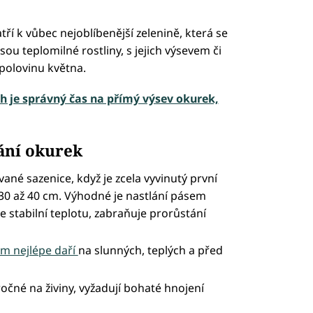
tří k vůbec nejoblíbenější zelenině, která se
ou teplomilné rostliny, s jejich výsevem či
polovinu května.
h je správný čas na přímý výsev okurek,
ání okurek
é sazenice, když je zcela vyvinutý první
 30 až 40 cm. Výhodné je nastlání pásem
e stabilní teplotu, zabraňuje prorůstání
m nejlépe daří
na slunných, teplých a před
očné na živiny, vyžadují bohaté hnojení