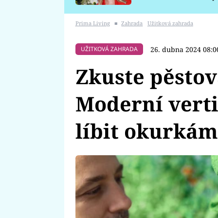
požáru
Prima Living
■
Zahrada
Užitková zahrada
26. dubna 2024 08:0
UŽITKOVÁ ZAHRADA
Zkuste pěstova
Moderní verti
líbit okurkám