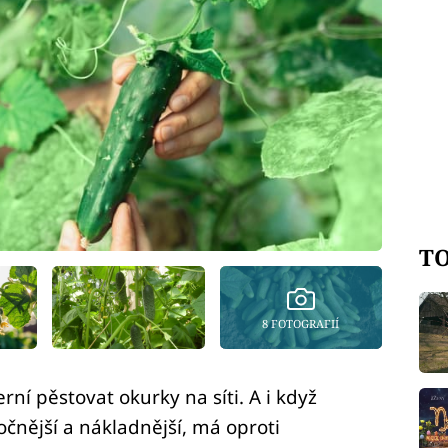
TO
8 FOTOGRAFIÍ
rní pěstovat okurky na síti. A i když
očnější a nákladnější, má oproti