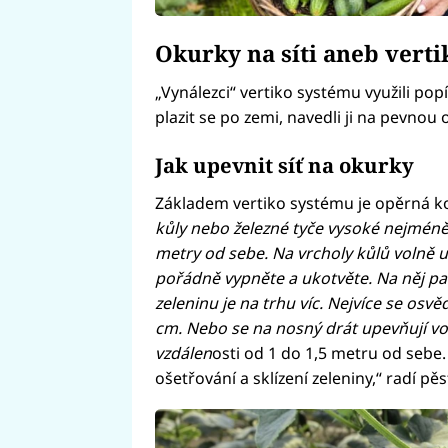
Okurky na síti aneb verti
„Vynálezci“ vertiko systému využili pop
plazit se po zemi, navedli ji na pevnou 
Jak upevnit síť na okurky
Základem vertiko systému je opěrná ko
kůly nebo železné tyče vysoké nejméně 
metry od sebe. Na vrcholy kůlů volně u
pořádně vypněte a ukotvěte. Na něj pa
zeleninu je na trhu víc. Nejvíce se osvěd
cm. Nebo se na nosný drát upevňují vod
vzdálen
osti od 1 do 1,5 metru od sebe.
ošetřování a sklízení zeleniny,“ radí pěst