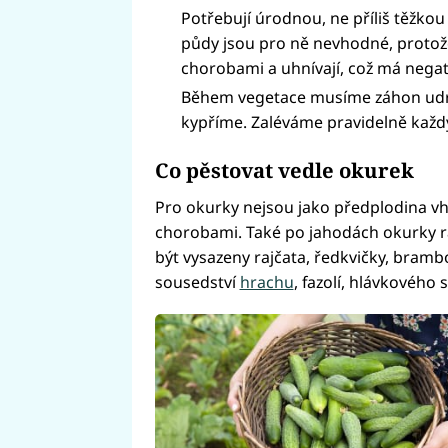
Potřebují úrodnou, ne příliš těžko
půdy jsou pro ně nevhodné, protož
chorobami a uhnívají, což má negativ
Během vegetace musíme záhon udrž
kypříme. Zaléváme pravidelně každ
Co pěstovat vedle okurek
Pro okurky nejsou jako předplodina v
chorobami. Také po jahodách okurky ra
být vysazeny rajčata, ředkvičky, bramb
sousedství
hrachu
, fazolí, hlávkového 