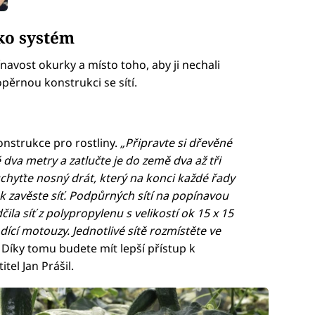
ko systém
ínavost okurky a místo toho, aby ji nechali
opěrnou konstrukci se sítí.
nstrukce pro rostliny.
„Připravte si dřevěné
dva metry a zatlučte je do země dva až tři
chyťte nosný drát, který na konci každé řady
k zavěste síť. Podpůrných sítí na popínavou
čila síť z polypropylenu s velikostí ok 15 x 15
ící motouzy. Jednotlivé sítě rozmístěte ve
 Díky tomu budete mít lepší přístup k
itel Jan Prášil.