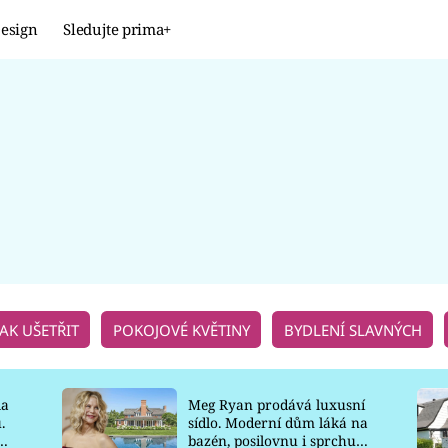
esign
Sledujte prima+
Design
TRENDY
JAK NA TO
PROMĚNY
NAŠE TIPY
JAK UŠETŘIT
POKOJOVÉ KVĚTINY
BYDLENÍ SLAVNÝCH
la
Meg Ryan prodává luxusní
.
sídlo. Moderní dům láká na
o
bazén, posilovnu i sprchu