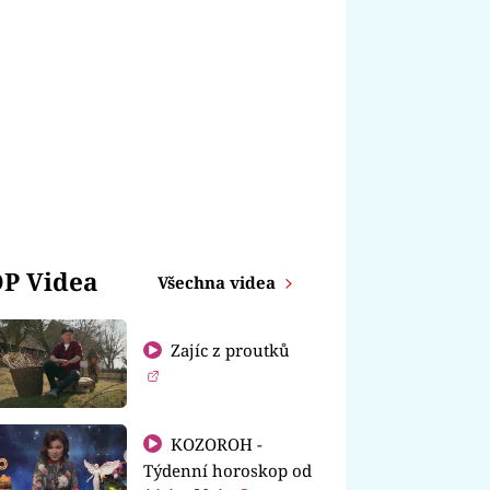
P Videa
Všechna videa
Zajíc z proutků
KOZOROH -
Týdenní horoskop od