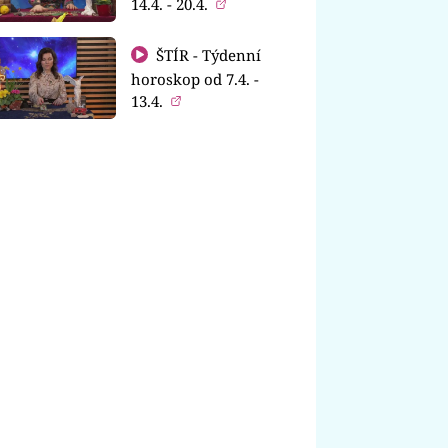
14.4. - 20.4.
ŠTÍR - Týdenní
horoskop od 7.4. -
13.4.