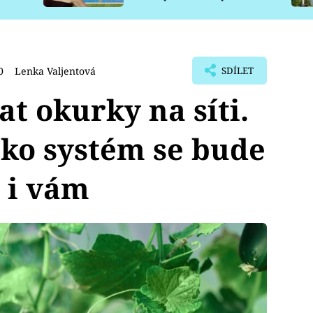
pro psy
0
Lenka Valjentová
SDÍLET
t okurky na síti.
ko systém se bude
 i vám