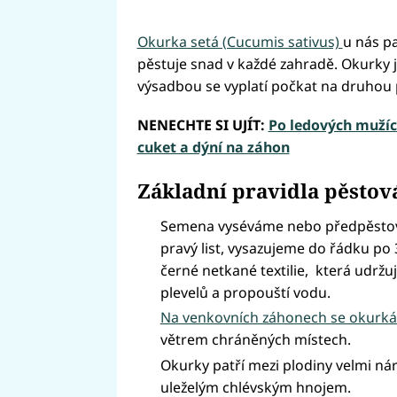
Okurka setá (Cucumis sativus)
u nás pa
pěstuje snad v každé zahradě. Okurky js
výsadbou se vyplatí počkat na druhou 
NENECHTE SI UJÍT:
Po ledových mužíc
cuket a dýní na záhon
Základní pravidla pěstov
Semena vyséváme nebo předpěstovan
pravý list, vysazujeme do řádku po
černé netkané textilie, která udržuj
plevelů a propouští vodu.
Na venkovních záhonech se okurká
větrem chráněných místech.
Okurky patří mezi plodiny velmi nár
uleželým chlévským hnojem.