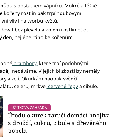
u půdu s dostatkem vápníku. Mokré a těžké
e kořeny rostlin pak trpí houbovými
ní vliv i na tvorbu květů.
ovat bez plevelů a kolem rostlin půdu
ý den, nejlépe ráno ke kořenům.
hodné
brambory,
které trpí podobnými
ději nedáváme. V jejich blízkosti by neměly
ory a zelí. Okurkám naopak svědčí
salátu, celeru, mrkve,
červené řepy
a cibule.
UŽITKOVÁ ZAHRADA
Úrodu okurek zaručí domácí hnojiva
z droždí, cukru, cibule a dřevěného
popela