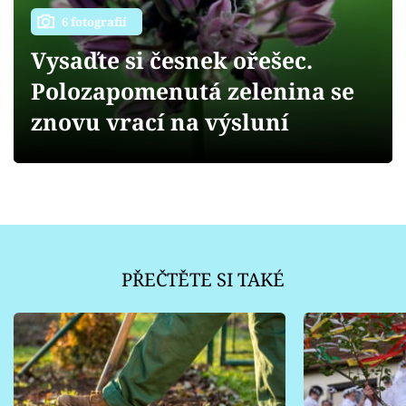
Sledujte prima+
6 fotografií
Vysaďte si česnek ořešec.
Přihlášení
Polozapomenutá zelenina se
znovu vrací na výsluní
Sledujte nás
PŘEČTĚTE SI TAKÉ