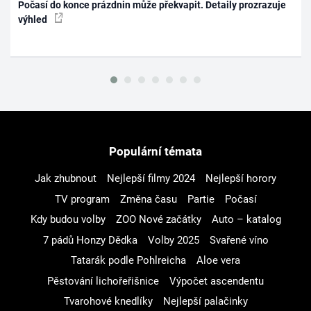
Počasí do konce prázdnin může překvapit. Detaily prozrazuje
výhled
Populární témata
Jak zhubnout
Nejlepší filmy 2024
Nejlepší horory
TV program
Změna času
Partie
Počasí
Kdy budou volby
ZOO Nové začátky
Auto – katalog
7 pádů Honzy Dědka
Volby 2025
Svařené víno
Tatarák podle Pohlreicha
Aloe vera
Pěstování lichořeřišnice
Výpočet ascendentu
Tvarohové knedlíky
Nejlepší palačinky