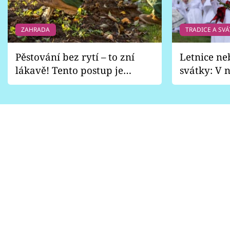
ZAHRADA
TRADICE A SVÁ
Pěstování bez rytí – to zní
Letnice ne
lákavě! Tento postup je
svátky: V n
vhodný jen pro některé
pondělí z
zahrady