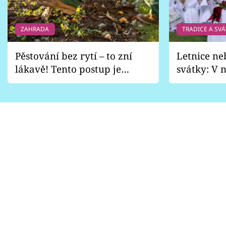
ZAHRADA
TRADICE A SVÁ
Pěstování bez rytí – to zní
Letnice ne
lákavě! Tento postup je
svátky: V n
vhodný jen pro některé
pondělí z
zahrady