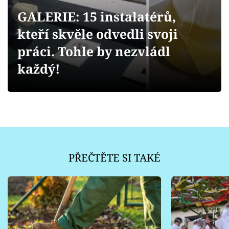
Sledujte prima+
GALERIE: 15 instalatérů,
kteří skvěle odvedli svoji
Přihlášení
práci. Tohle by nezvládl
každý!
Sledujte nás
PŘEČTĚTE SI TAKÉ