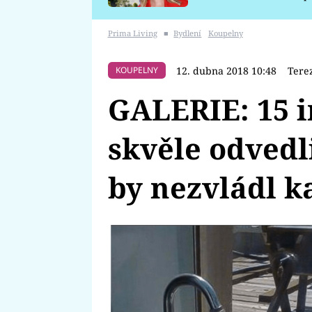
požáru
Prima Living
■
Bydlení
Koupelny
12. dubna 2018 10:48
Tere
KOUPELNY
GALERIE: 15 i
skvěle odvedli
by nezvládl k