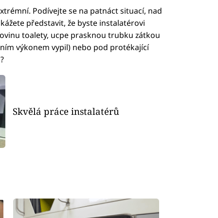
extrémní. Podívejte se na patnáct situací, nad
ážete představit, že byste instalatérovi
olovinu toalety, ucpe prasknou trubku zátkou
ním výkonem vypil) nebo pod protékající
l?
Skvělá práce instalatérů