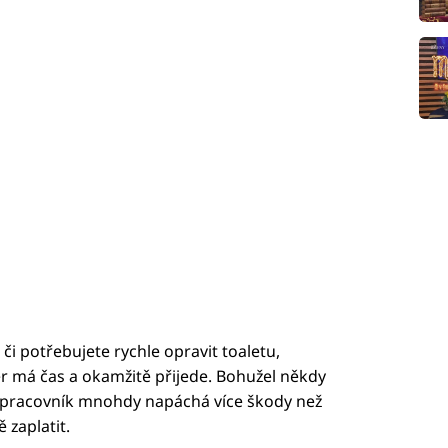
i potřebujete rychle opravit toaletu,
tér má čas a okamžitě přijede. Bohužel někdy
 a pracovník mnohdy napáchá více škody než
 zaplatit.