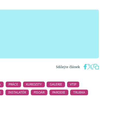
Sdílejte článek
A
PRÁCE
KURIOZITY
GALERIE
VTIP
R
INSTALATÉR
PISOÁR
PARODIE
TRUBKA