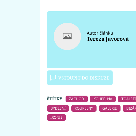
Autor článku
Tereza Javorová
VSTOUPIT DO DISKUZE
ŠTÍTKY
ZÁCHOD
KOUPELNA
TOALET
BYDLENÍ
KOUPELNY
GALERIE
BIZÁ
IRONIE