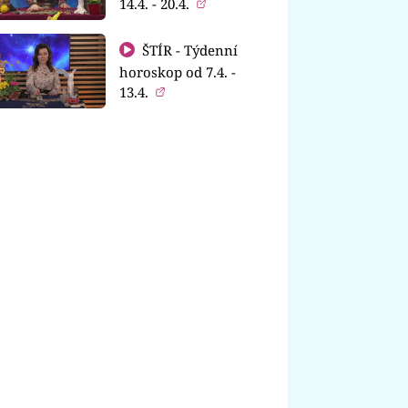
14.4. - 20.4.
ŠTÍR - Týdenní
horoskop od 7.4. -
13.4.