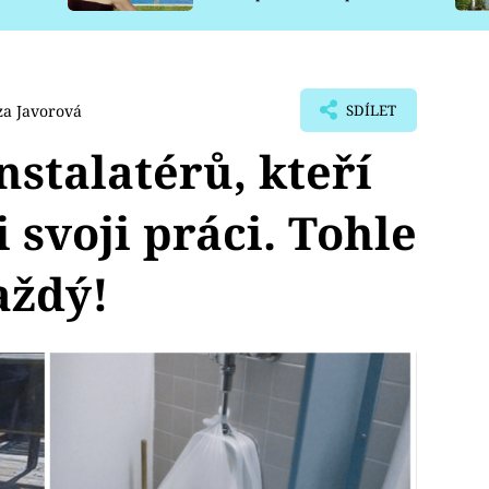
pro psy
za Javorová
SDÍLET
nstalatérů, kteří
 svoji práci. Tohle
aždý!