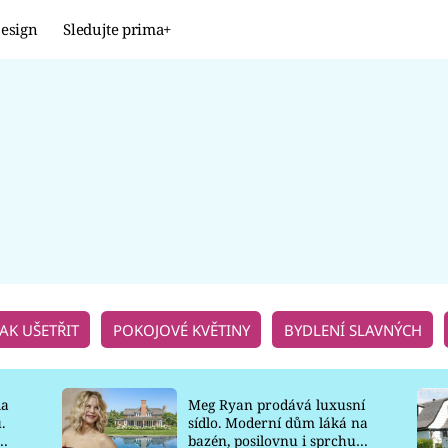
esign
Sledujte prima+
Design
TRENDY
JAK NA TO
PROMĚNY
NAŠE TIPY
JAK UŠETŘIT
POKOJOVÉ KVĚTINY
BYDLENÍ SLAVNÝCH
la
Meg Ryan prodává luxusní
.
sídlo. Moderní dům láká na
o
bazén, posilovnu i sprchu