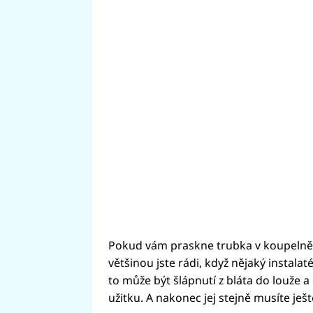
Pokud vám praskne trubka v koupelně č
většinou jste rádi, když nějaký instala
to může být šlápnutí z bláta do louže
užitku. A nakonec jej stejně musíte ještě