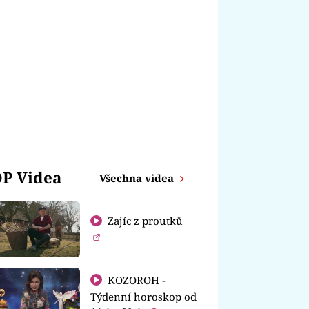
P Videa
Všechna videa
Zajíc z proutků
KOZOROH -
Týdenní horoskop od