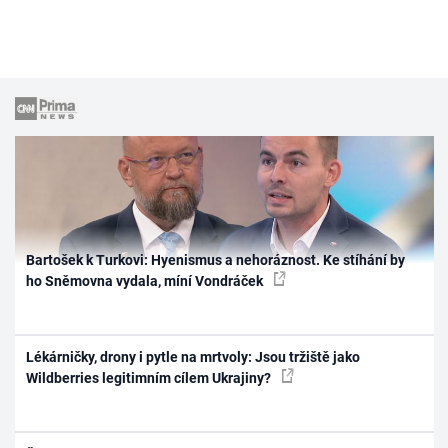
Bartošek k Turkovi: Hyenismus a nehoráznost. Ke stíhání by
ho Sněmovna vydala, míní Vondráček
Lékárničky, drony i pytle na mrtvoly: Jsou tržiště jako
Wildberries legitimním cílem Ukrajiny?