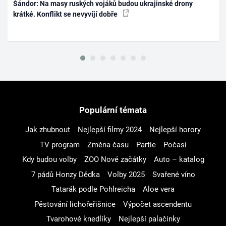
Šándor: Na masy ruských vojáků budou ukrajinské drony
krátké. Konflikt se nevyvíjí dobře
Populární témata
Jak zhubnout
Nejlepší filmy 2024
Nejlepší horory
TV program
Změna času
Partie
Počasí
Kdy budou volby
ZOO Nové začátky
Auto – katalog
7 pádů Honzy Dědka
Volby 2025
Svařené víno
Tatarák podle Pohlreicha
Aloe vera
Pěstování lichořeřišnice
Výpočet ascendentu
Tvarohové knedlíky
Nejlepší palačinky