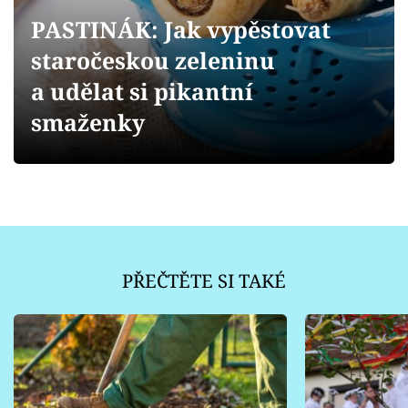
Sledujte prima+
PASTINÁK: Jak vypěstovat
staročeskou zeleninu
Přihlášení
a udělat si pikantní
smaženky
Sledujte nás
PŘEČTĚTE SI TAKÉ