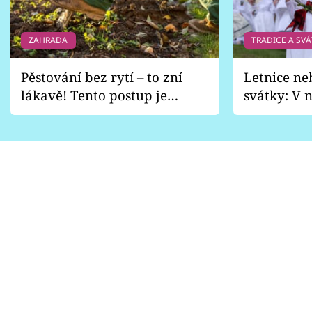
ZAHRADA
TRADICE A SVÁ
Pěstování bez rytí – to zní
Letnice ne
lákavě! Tento postup je
svátky: V n
vhodný jen pro některé
pondělí z
zahrady