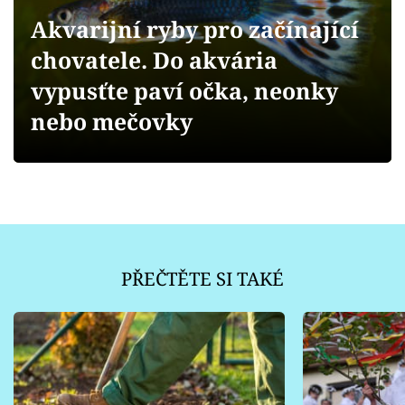
Sledujte prima+
Akvarijní ryby pro začínající
chovatele. Do akvária
Přihlášení
vypusťte paví očka, neonky
nebo mečovky
Sledujte nás
PŘEČTĚTE SI TAKÉ