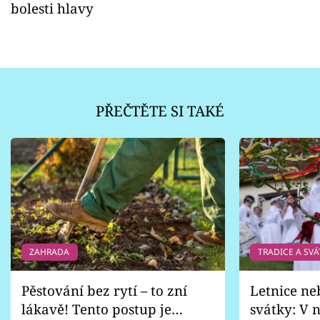
bolesti hlavy
PŘEČTĚTE SI TAKÉ
ZAHRADA
TRADICE A SVÁ
Pěstování bez rytí – to zní
Letnice ne
lákavě! Tento postup je
svátky: V n