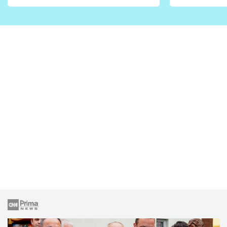
vhodný jen pro některé
pondělí z
zahrady