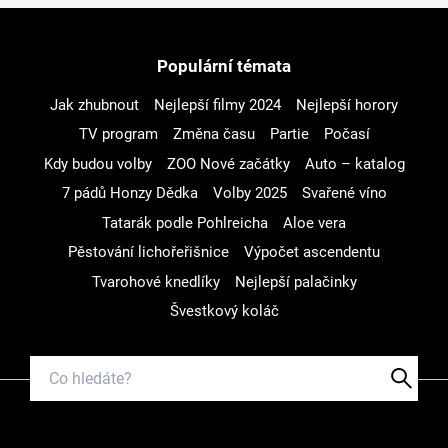
Populární témata
Jak zhubnout
Nejlepší filmy 2024
Nejlepší horory
TV program
Změna času
Partie
Počasí
Kdy budou volby
ZOO Nové začátky
Auto – katalog
7 pádů Honzy Dědka
Volby 2025
Svařené víno
Tatarák podle Pohlreicha
Aloe vera
Pěstování lichořeřišnice
Výpočet ascendentu
Tvarohové knedlíky
Nejlepší palačinky
Švestkový koláč