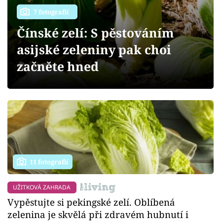
Sledujte prima+
7 fotografií
Čínské zelí: S pěstováním
Přihlášení
asijské zeleniny pak choi
začněte hned
Sledujte nás
11 fotografií
UŽITKOVÁ ZAHRADA
Vypěstujte si pekingské zelí. Oblíbená
zelenina je skvělá při zdravém hubnutí i