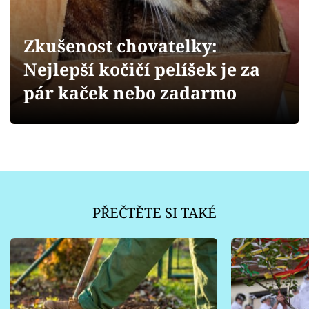
Sledujte prima+
Zkušenost chovatelky:
Přihlášení
Nejlepší kočičí pelíšek je za
pár kaček nebo zadarmo
Sledujte nás
PŘEČTĚTE SI TAKÉ