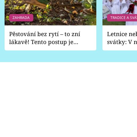
ZAHRADA
TRADICE A SVÁ
Pěstování bez rytí – to zní
Letnice ne
lákavě! Tento postup je
svátky: V n
vhodný jen pro některé
pondělí z
zahrady