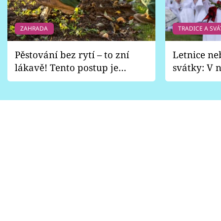
ZAHRADA
TRADICE A SVÁ
Pěstování bez rytí – to zní
Letnice ne
lákavě! Tento postup je
svátky: V n
vhodný jen pro některé
pondělí z
zahrady