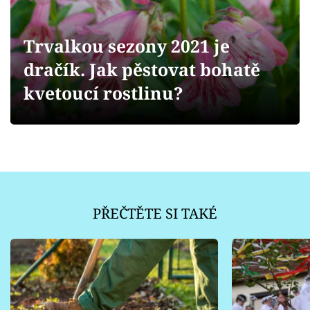
Sledujte prima+
Trvalkou sezony 2021 je
Přihlášení
dračík. Jak pěstovat bohatě
kvetoucí rostlinu?
Sledujte nás
PŘEČTĚTE SI TAKÉ