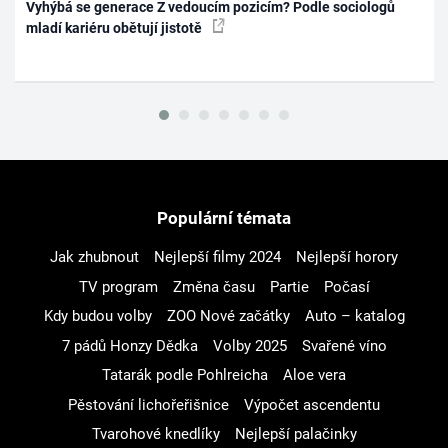
Vyhýbá se generace Z vedoucím pozicím? Podle sociologů
mladí kariéru obětují jistotě
Populární témata
Jak zhubnout
Nejlepší filmy 2024
Nejlepší horory
TV program
Změna času
Partie
Počasí
Kdy budou volby
ZOO Nové začátky
Auto – katalog
7 pádů Honzy Dědka
Volby 2025
Svařené víno
Tatarák podle Pohlreicha
Aloe vera
Pěstování lichořeřišnice
Výpočet ascendentu
Tvarohové knedlíky
Nejlepší palačinky