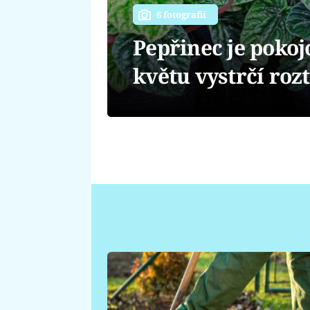
6 fotografií
Pepřinec je pokoj
květu vystrčí roz