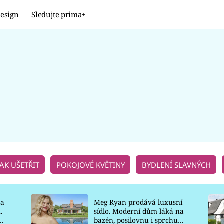
esign
Sledujte prima+
Design
TRENDY
JAK NA TO
PROMĚNY
NAŠE TIPY
JAK UŠETŘIT
POKOJOVÉ KVĚTINY
BYDLENÍ SLAVNÝCH
la
Meg Ryan prodává luxusní
.
sídlo. Moderní dům láká na
o
bazén, posilovnu i sprchu