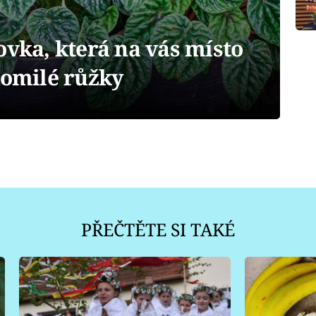
ovka, která na vás místo
tomilé růžky
PŘEČTĚTE SI TAKÉ