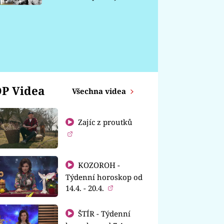
chátrá
P Videa
Všechna videa
Zajíc z proutků
KOZOROH -
Týdenní horoskop od
14.4. - 20.4.
ŠTÍR - Týdenní