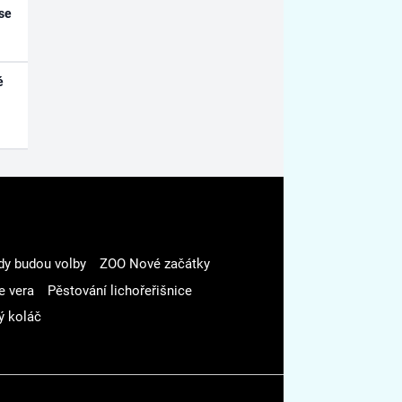
se
é
dy budou volby
ZOO Nové začátky
e vera
Pěstování lichořeřišnice
ý koláč