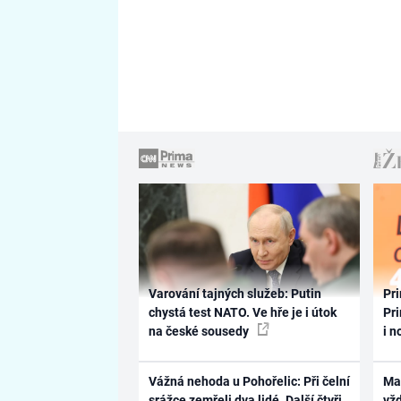
Varování tajných služeb: Putin
Pri
chystá test NATO. Ve hře je i útok
Pri
na české sousedy
i n
Vážná nehoda u Pohořelic: Při čelní
Ma
srážce zemřeli dva lidé. Další čtyři
vž