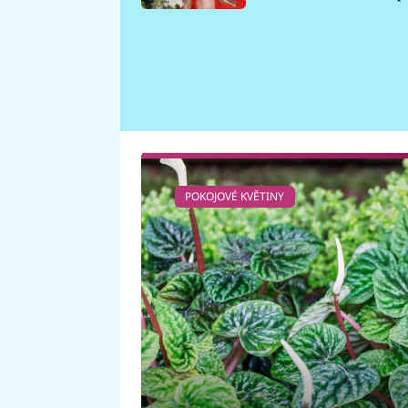
požáru
POKOJOVÉ KVĚTINY