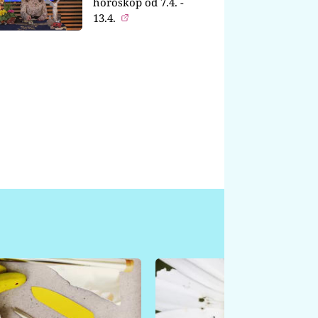
horoskop od 7.4. -
13.4.