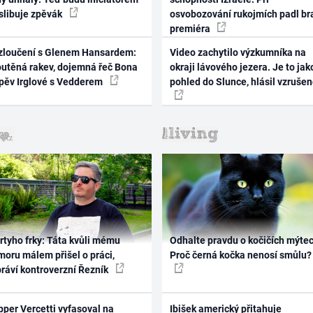
 slibuje zpěvák
osvobozování rukojmích padl br
premiéra
zloučení s Glenem Hansardem:
Video zachytilo výzkumníka na
outěná rakev, dojemná řeč Bona
okraji lávového jezera. Je to jak
zpěv Irglové s Vedderem
pohled do Slunce, hlásil vzruše
rtyho frky: Táta kvůli mému
Odhalte pravdu o kočičích mýtec
oru málem přišel o práci,
Proč černá kočka nenosí smůlu?
práví kontroverzní Řezník
per Vercetti vyfasoval na
Ibišek americký přitahuje