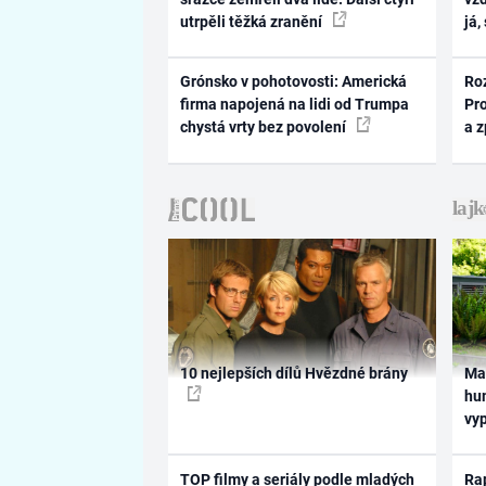
utrpěli těžká zranění
já,
Grónsko v pohotovosti: Americká
Ro
firma napojená na lidi od Trumpa
Pr
chystá vrty bez povolení
a 
10 nejlepších dílů Hvězdné brány
Ma
hum
vy
TOP filmy a seriály podle mladých
Rap