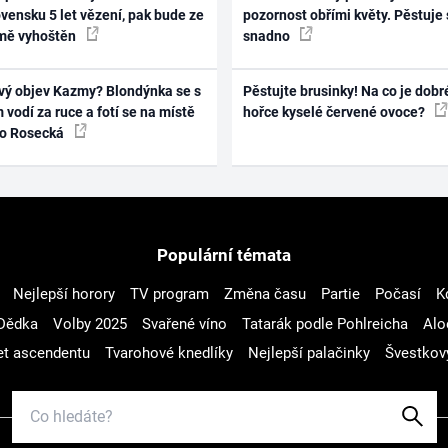
vensku 5 let vězení, pak bude ze
pozornost obřími květy. Pěstuje 
mě vyhoštěn
snadno
vý objev Kazmy? Blondýnka se s
Pěstujte brusinky! Na co je dobr
 vodí za ruce a fotí se na místě
hořce kyselé červené ovoce?
ko Rosecká
Populární témata
Nejlepší horory
TV program
Změna času
Partie
Počasí
K
Dědka
Volby 2025
Svařené víno
Tatarák podle Pohlreicha
Alo
t ascendentu
Tvarohové knedlíky
Nejlepší palačinky
Švestkov