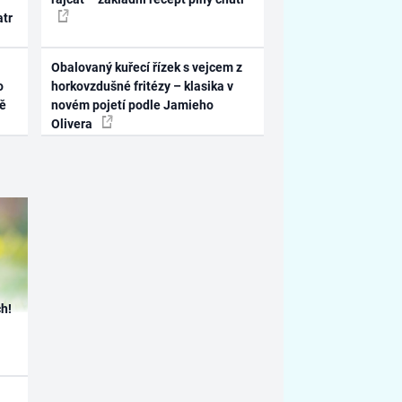
atr
Obalovaný kuřecí řízek s vejcem z
o
horkovzdušné fritézy – klasika v
ně
novém pojetí podle Jamieho
Olivera
h!