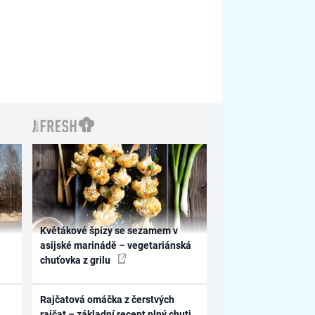
Květákové špízy se sezamem v
asijské marinádě – vegetariánská
chuťovka z grilu
Rajčatová omáčka z čerstvých
rajčat – základní recept plný chuti