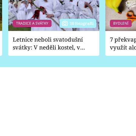
TRADICE A SVÁTKY
BYDLENÍ
10 fotografií
Letnice neboli svatodušní
7 překva
svátky: V neděli kostel, v
využít al
pondělí zábava
Nabrousí
nádobí