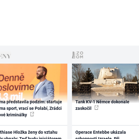
ma představila podzim: startuje
Tank KV-1 Němce dokonale
ma sport, vrací se Polabí, Zrádci
zaskočil
ové kriminálky
thiase Hložka ženy do vztahu
Operace Entebbe ukázala
dy uhnaly: Teď budu iniciátorem
schopnosti Izraele. Při