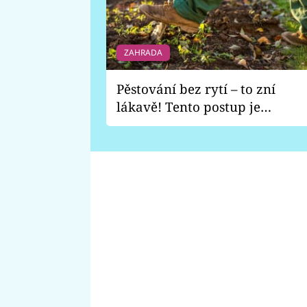
ZAHRADA
Pěstování bez rytí – to zní
lákavě! Tento postup je
vhodný jen pro některé
zahrady