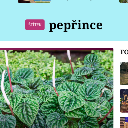
pro psy
pepřince
ŠTÍTEK
TO