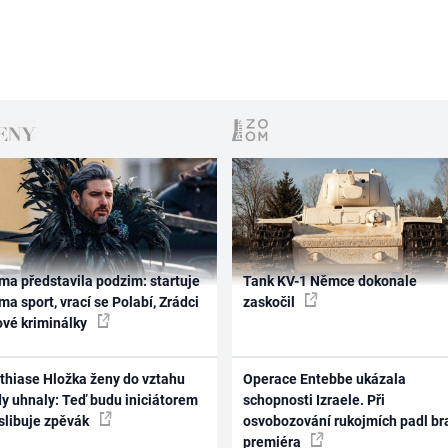
ma představila podzim: startuje
Tank KV-1 Němce dokonale
ma sport, vrací se Polabí, Zrádci
zaskočil
ové kriminálky
thiase Hložka ženy do vztahu
Operace Entebbe ukázala
dy uhnaly: Teď budu iniciátorem
schopnosti Izraele. Při
 slibuje zpěvák
osvobozování rukojmích padl br
premiéra