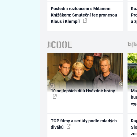
Poslední rozloučení s Milanem
Ro
Knížákem: Smuteční řec pronesou
Pr
Klaus i Klempíř
a 
10 nejlepších dílů Hvězdné brány
Ma
hum
vy
TOP filmy a seriály podle mladých
Rap
diváků
Slo
ze