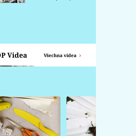
chátrá
P Videa
Všechna videa
Zajíc z proutků
KOZOROH -
Týdenní horoskop od
14.4. - 20.4.
ŠTÍR - Týdenní