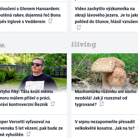
zloučení s Glenem Hansardem:
Video zachytilo výzkumníka na
outěná rakev, dojemná řeč Bona
okraji lávového jezera. Je to jak
zpěv Irglové s Vedderem
pohled do Slunce, hlásil vzruše
rtyho frky: Táta kvůli mému
Muchomůrku růžovku ani sucho
oru málem přišel o práci,
nezdolá! Jak ji rozeznat od
práví kontroverzní Řezník
tygrované?
per Vercetti vyfasoval na
V srpnu nezapomeňte přesadit
vensku 5 let vězení, pak bude ze
velkokvěté kosatce. Jak na to?
mě vyhoštěn