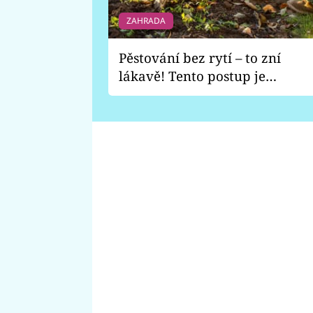
ZAHRADA
Pěstování bez rytí – to zní
lákavě! Tento postup je
vhodný jen pro některé
zahrady