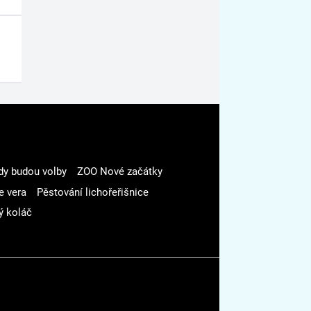
dy budou volby
ZOO Nové začátky
e vera
Pěstování lichořeřišnice
ý koláč