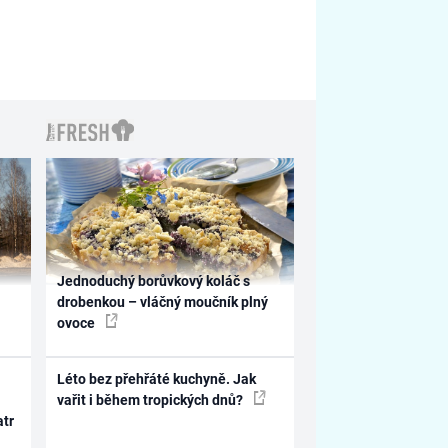
Jednoduchý borůvkový koláč s
drobenkou – vláčný moučník plný
ovoce
Léto bez přehřáté kuchyně. Jak
vařit i během tropických dnů?
atr