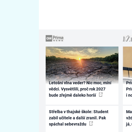
Letošní vlna veder? Nic moc, míní
Pri
vědci. Vysvětlili, proč rok 2027
Pri
bude zřejmě daleko horší
i n
Střelba v thajské škole: Student
Ma
zabil učitele a další zranil. Pak
vž
spáchal sebevraždu
já,