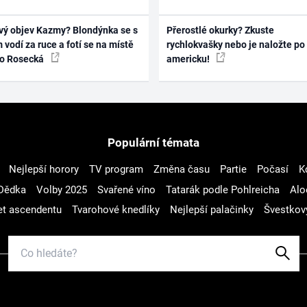
vý objev Kazmy? Blondýnka se s
Přerostlé okurky? Zkuste
 vodí za ruce a fotí se na místě
rychlokvašky nebo je naložte po
ko Rosecká
americku!
Populární témata
Nejlepší horory
TV program
Změna času
Partie
Počasí
K
Dědka
Volby 2025
Svařené víno
Tatarák podle Pohlreicha
Alo
t ascendentu
Tvarohové knedlíky
Nejlepší palačinky
Švestkov