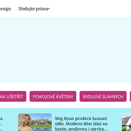
esign
Sledujte prima+
Design
TRENDY
JAK NA TO
PROMĚNY
NAŠE TIPY
JAK UŠETŘIT
POKOJOVÉ KVĚTINY
BYDLENÍ SLAVNÝCH
la
Meg Ryan prodává luxusní
.
sídlo. Moderní dům láká na
o
bazén, posilovnu i sprchu