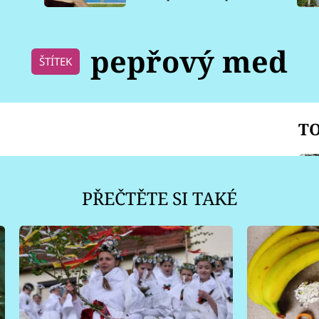
pro psy
pepřový med
ŠTÍTEK
TO
PŘEČTĚTE SI TAKÉ