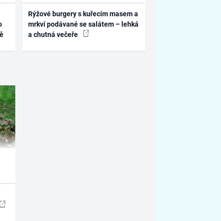
Rýžové burgery s kuřecím masem a
o
mrkví podávané se salátem – lehká
ně
a chutná večeře