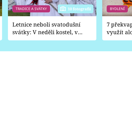
TRADICE A SVÁTKY
BYDLENÍ
10 fotografií
Letnice neboli svatodušní
7 překva
svátky: V neděli kostel, v
využít al
pondělí zábava
Nabrousí
nádobí