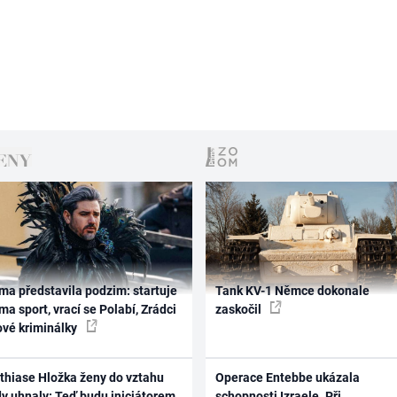
ma představila podzim: startuje
Tank KV-1 Němce dokonale
ma sport, vrací se Polabí, Zrádci
zaskočil
ové kriminálky
thiase Hložka ženy do vztahu
Operace Entebbe ukázala
dy uhnaly: Teď budu iniciátorem
schopnosti Izraele. Při