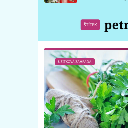
požáru
pet
ŠTÍTEK
UŽITKOVÁ ZAHRADA