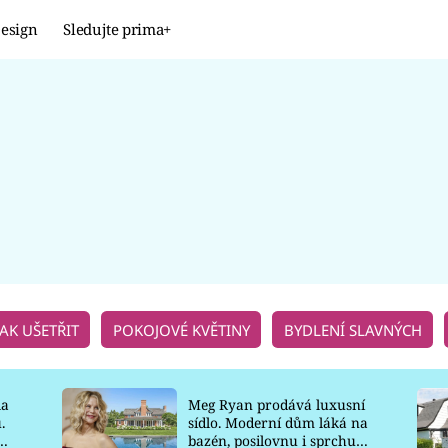
esign
Sledujte prima+
Design
TRENDY
JAK NA TO
PROMĚNY
NAŠE TIPY
JAK UŠETŘIT
POKOJOVÉ KVĚTINY
BYDLENÍ SLAVNÝCH
la
Meg Ryan prodává luxusní
.
sídlo. Moderní dům láká na
o
bazén, posilovnu i sprchu