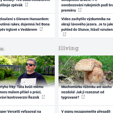
 slibuje zpěvák
osvobozování rukojmích padl br
premiéra
zloučení s Glenem Hansardem:
Video zachytilo výzkumníka na
outěná rakev, dojemná řeč Bona
okraji lávového jezera. Je to jak
zpěv Irglové s Vedderem
pohled do Slunce, hlásil vzruše
rtyho frky: Táta kvůli mému
Muchomůrku růžovku ani sucho
oru málem přišel o práci,
nezdolá! Jak ji rozeznat od
práví kontroverzní Řezník
tygrované?
per Vercetti vyfasoval na
V srpnu nezapomeňte přesadit