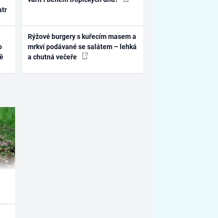
atr
Rýžové burgery s kuřecím masem a
o
mrkví podávané se salátem – lehká
ně
a chutná večeře