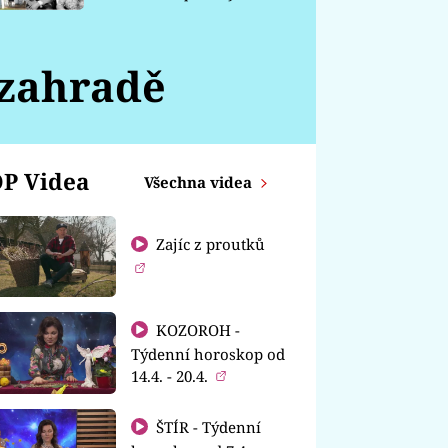
chátrá
 zahradě
P Videa
Všechna videa
Zajíc z proutků
KOZOROH -
Týdenní horoskop od
14.4. - 20.4.
ŠTÍR - Týdenní