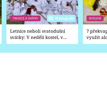
TRADICE A SVÁTKY
BYDLENÍ
10 fotografií
Letnice neboli svatodušní
7 překva
svátky: V neděli kostel, v
využít al
pondělí zábava
Nabrousí
nádobí