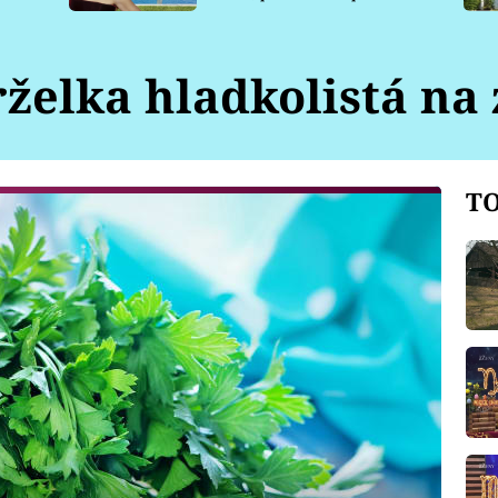
pro psy
rželka hladkolistá na
TO