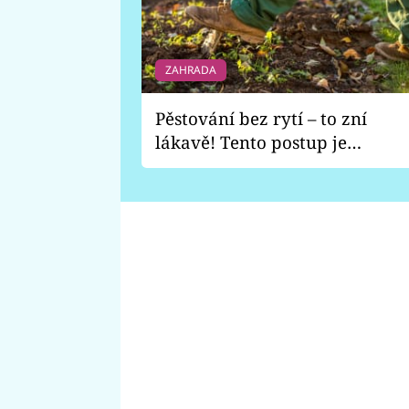
ZAHRADA
Pěstování bez rytí – to zní
lákavě! Tento postup je
vhodný jen pro některé
zahrady