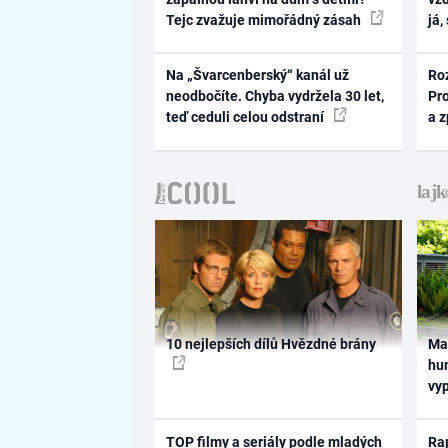
Tejc zvažuje mimořádný zásah
já,
Na „Švarcenberský“ kanál už
Ro
neodbočíte. Chyba vydržela 30 let,
Pr
teď ceduli celou odstraní
a 
10 nejlepších dílů Hvězdné brány
Ma
hum
vy
TOP filmy a seriály podle mladých
Rap