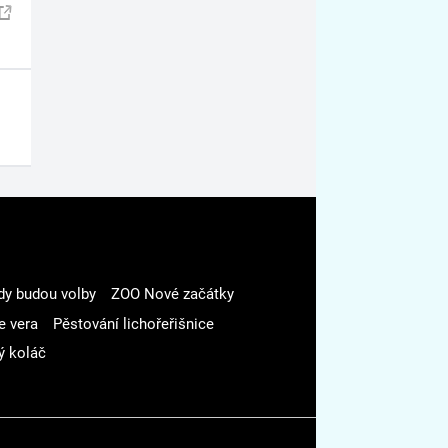
dy budou volby
ZOO Nové začátky
e vera
Pěstování lichořeřišnice
ý koláč