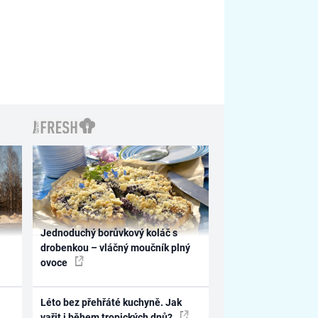
Jednoduchý borůvkový koláč s
drobenkou – vláčný moučník plný
ovoce
Léto bez přehřáté kuchyně. Jak
vařit i během tropických dnů?