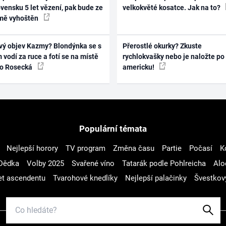
vensku 5 let vězení, pak bude ze
velkokvěté kosatce. Jak na to?
mě vyhoštěn
vý objev Kazmy? Blondýnka se s
Přerostlé okurky? Zkuste
 vodí za ruce a fotí se na místě
rychlokvašky nebo je naložte po
ko Rosecká
americku!
Populární témata
Nejlepší horory
TV program
Změna času
Partie
Počasí
K
Dědka
Volby 2025
Svařené víno
Tatarák podle Pohlreicha
Alo
t ascendentu
Tvarohové knedlíky
Nejlepší palačinky
Švestkov