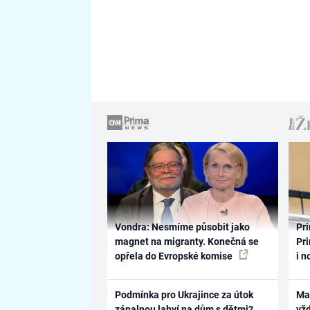
Vondra: Nesmíme působit jako
Pri
magnet na migranty. Konečná se
Pri
opřela do Evropské komise
i n
Podmínka pro Ukrajince za útok
Ma
zápalnou lahví na dům s dětmi?
vž