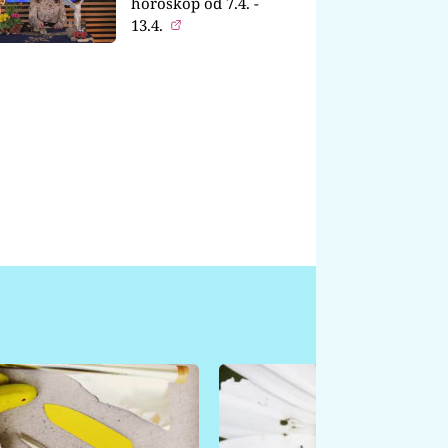
horoskop od 7.4. -
13.4.