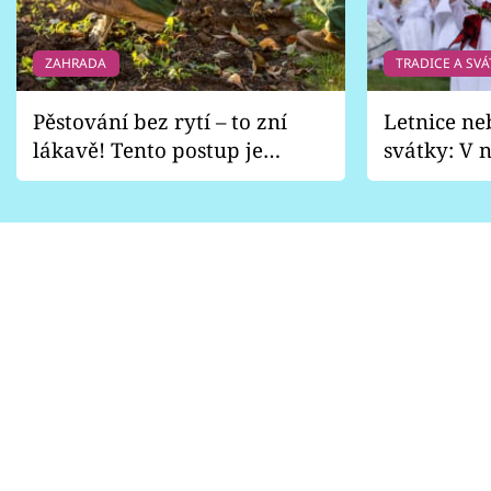
ZAHRADA
TRADICE A SVÁ
Pěstování bez rytí – to zní
Letnice ne
lákavě! Tento postup je
svátky: V n
vhodný jen pro některé
pondělí z
zahrady