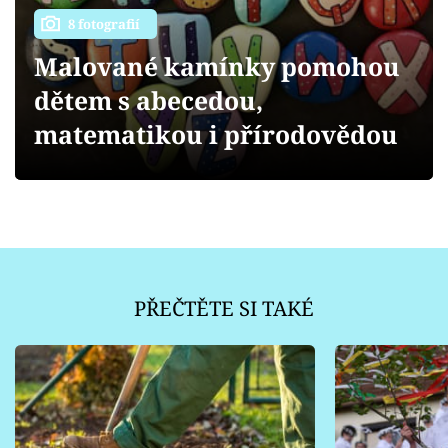
Sledujte prima+
8 fotografií
Malované kamínky pomohou
Přihlášení
dětem s abecedou,
matematikou i přírodovědou
Sledujte nás
PŘEČTĚTE SI TAKÉ