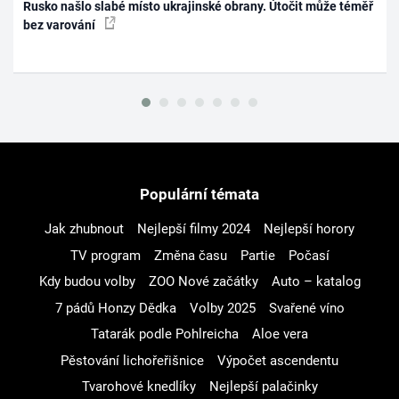
Rusko našlo slabé místo ukrajinské obrany. Útočit může téměř
bez varování
Populární témata
Jak zhubnout
Nejlepší filmy 2024
Nejlepší horory
TV program
Změna času
Partie
Počasí
Kdy budou volby
ZOO Nové začátky
Auto – katalog
7 pádů Honzy Dědka
Volby 2025
Svařené víno
Tatarák podle Pohlreicha
Aloe vera
Pěstování lichořeřišnice
Výpočet ascendentu
Tvarohové knedlíky
Nejlepší palačinky