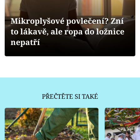
Sledujte prima+
Mikroplyšové povlečení? Zní
Přihlášení
to lákavě, ale ropa do ložnice
nepatří
Sledujte nás
PŘEČTĚTE SI TAKÉ