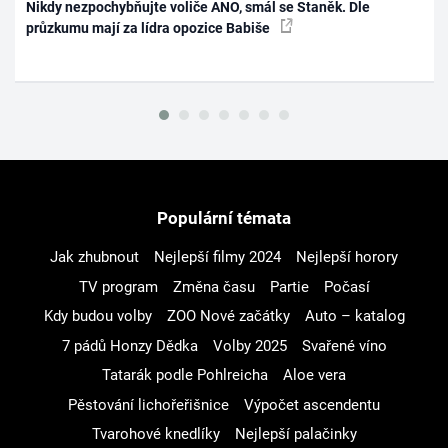
Nikdy nezpochybňujte voliče ANO, smál se Staněk. Dle
průzkumu mají za lídra opozice Babiše
Populární témata
Jak zhubnout
Nejlepší filmy 2024
Nejlepší horory
TV program
Změna času
Partie
Počasí
Kdy budou volby
ZOO Nové začátky
Auto – katalog
7 pádů Honzy Dědka
Volby 2025
Svařené víno
Tatarák podle Pohlreicha
Aloe vera
Pěstování lichořeřišnice
Výpočet ascendentu
Tvarohové knedlíky
Nejlepší palačinky