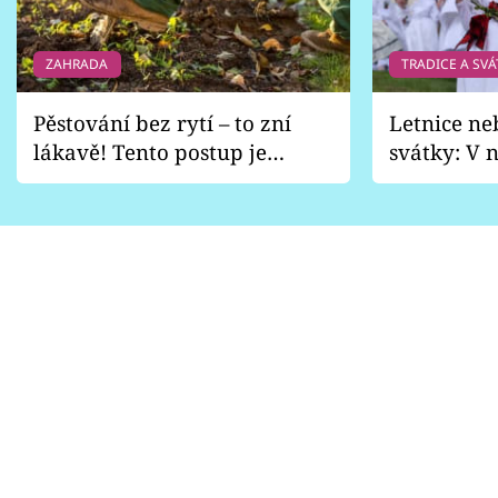
ZAHRADA
TRADICE A SVÁ
Pěstování bez rytí – to zní
Letnice ne
lákavě! Tento postup je
svátky: V n
vhodný jen pro některé
pondělí z
zahrady