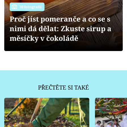
Sledujte prima+
10 fotografií
Proč jíst pomeranče a co se s
Přihlášení
nimi dá dělat: Zkuste sirup a
měsíčky v čokoládě
Sledujte nás
PŘEČTĚTE SI TAKÉ