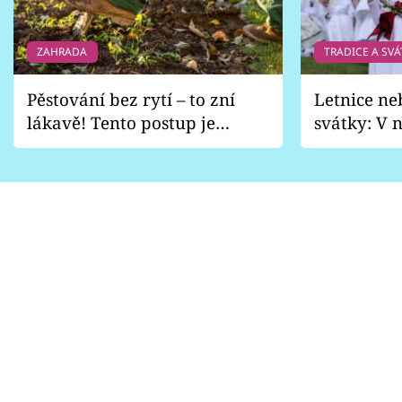
ZAHRADA
TRADICE A SVÁ
Pěstování bez rytí – to zní
Letnice ne
lákavě! Tento postup je
svátky: V n
vhodný jen pro některé
pondělí z
zahrady