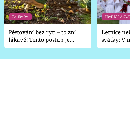
ZAHRADA
TRADICE A SVÁ
Pěstování bez rytí – to zní
Letnice ne
lákavě! Tento postup je
svátky: V n
vhodný jen pro některé
pondělí z
zahrady