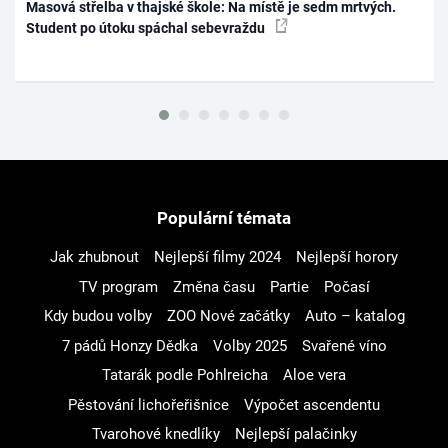
Masová střelba v thajské škole: Na místě je sedm mrtvých.
Student po útoku spáchal sebevraždu
Populární témata
Jak zhubnout
Nejlepší filmy 2024
Nejlepší horory
TV program
Změna času
Partie
Počasí
Kdy budou volby
ZOO Nové začátky
Auto – katalog
7 pádů Honzy Dědka
Volby 2025
Svařené víno
Tatarák podle Pohlreicha
Aloe vera
Pěstování lichořeřišnice
Výpočet ascendentu
Tvarohové knedlíky
Nejlepší palačinky