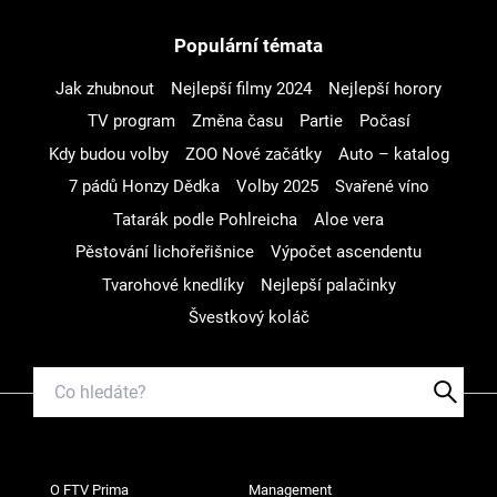
Populární témata
Jak zhubnout
Nejlepší filmy 2024
Nejlepší horory
TV program
Změna času
Partie
Počasí
Kdy budou volby
ZOO Nové začátky
Auto – katalog
7 pádů Honzy Dědka
Volby 2025
Svařené víno
Tatarák podle Pohlreicha
Aloe vera
Pěstování lichořeřišnice
Výpočet ascendentu
Tvarohové knedlíky
Nejlepší palačinky
Švestkový koláč
O FTV Prima
Management