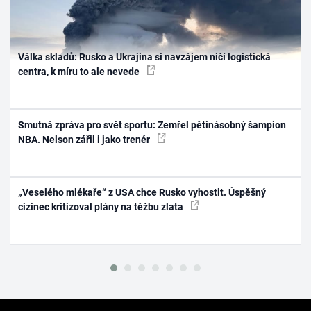
Válka skladů: Rusko a Ukrajina si navzájem ničí logistická
centra, k míru to ale nevede
Smutná zpráva pro svět sportu: Zemřel pětinásobný šampion
NBA. Nelson zářil i jako trenér
„Veselého mlékaře“ z USA chce Rusko vyhostit. Úspěšný
cizinec kritizoval plány na těžbu zlata