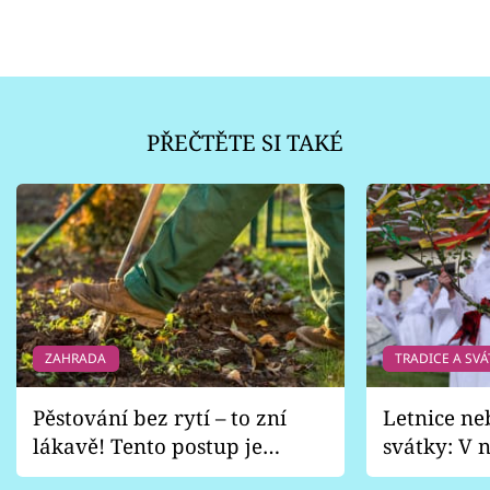
PŘEČTĚTE SI TAKÉ
ZAHRADA
TRADICE A SVÁ
Pěstování bez rytí – to zní
Letnice ne
lákavě! Tento postup je
svátky: V n
vhodný jen pro některé
pondělí z