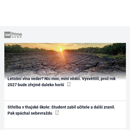
Letošní vlna veder? Nic moc, míní vědci. Vysvětlili, proč rok
2027 bude zřejmě daleko horší
Střelba v thajské škole: Student zabil učitele a další zranil.
Pak spáchal sebevraždu