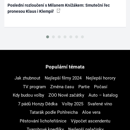
Poslední rozloučení s Milanem Knížákem: Smuteční řec
pronesou Klaus i Klempíř
Populární témata
Jak zhubnout
Nejlepší filmy 2024
Nejlepší horory
TV program
Změna času
Partie
Počasí
Kdy budou volby
ZOO Nové začátky
Auto – katalog
7 pádů Honzy Dědka
Volby 2025
Svařené víno
Tatarák podle Pohlreicha
Aloe vera
Pěstování lichořeřišnice
Výpočet ascendentu
Tvarohové knedlíky
Nejlepší palačinky