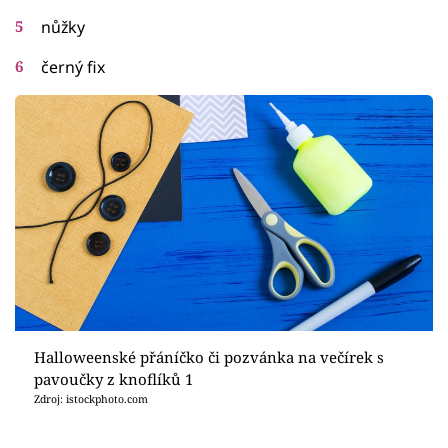
nůžky
černý fix
Halloweenské přáníčko či pozvánka na večírek s
pavoučky z knoflíků 1
Zdroj: istockphoto.com