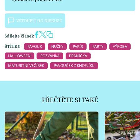
VSTOUPIT DO DISKUZE
Sdílejte článek
ŠTÍTKY
PAVOUK
NŮŽKY
PAPÍR
PARTY
VÝROBA
HALLOWEEN
POZVÁNKA
PŘÁNÍČKA
MATURITNÍ VEČÍREK
PAVOUČEK Z KNOFLÍKU
PŘEČTĚTE SI TAKÉ