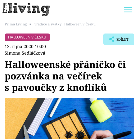
Prima Living
■
Tradice a svátky
Halloween v Česku
Trendy:
JAK UŠETŘIT
POKOJOVÉ KVĚTINY
HALLOWEEN V ČESKU
SDÍLET
BYDLENÍ SLAVNÝCH
ZAHRADA
13. října 2020 10:00
Simona Sedláčková
Halloweenské přáníčko či
pozvánka na večírek
Témata
s pavoučky z knoflíků
Bydlení
Zahrada
Design