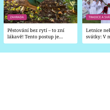
ZAHRADA
TRADICE A SVÁ
Pěstování bez rytí – to zní
Letnice ne
lákavě! Tento postup je
svátky: V n
vhodný jen pro některé
pondělí z
zahrady