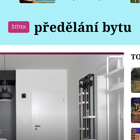
pro psy
předělání bytu
ŠTÍTEK
TO