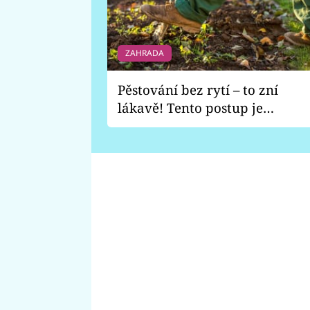
ZAHRADA
Pěstování bez rytí – to zní
lákavě! Tento postup je
vhodný jen pro některé
zahrady