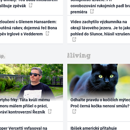
 slibuje zpěvák
osvobozování rukojmích padl br
premiéra
zloučení s Glenem Hansardem:
Video zachytilo výzkumníka na
outěná rakev, dojemná řeč Bona
okraji lávového jezera. Je to jak
zpěv Irglové s Vedderem
pohled do Slunce, hlásil vzruše
rtyho frky: Táta kvůli mému
Odhalte pravdu o kočičích mýtec
oru málem přišel o práci,
Proč černá kočka nenosí smůlu?
práví kontroverzní Řezník
per Vercetti vyfasoval na
Ibišek americký přitahuje