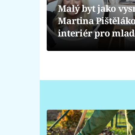
Malý byt jako vys
Martina Pištěláko
interiér pro mla