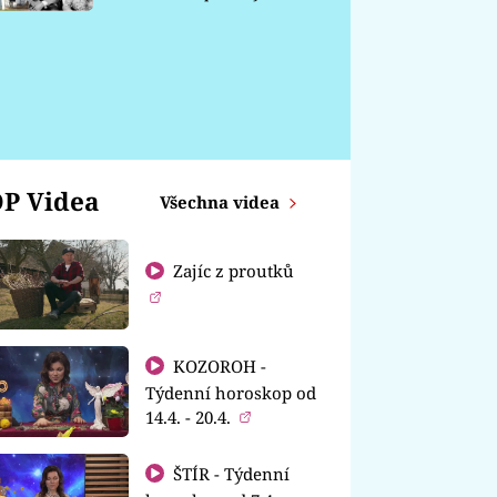
chátrá
P Videa
Všechna videa
Zajíc z proutků
KOZOROH -
Týdenní horoskop od
14.4. - 20.4.
ŠTÍR - Týdenní