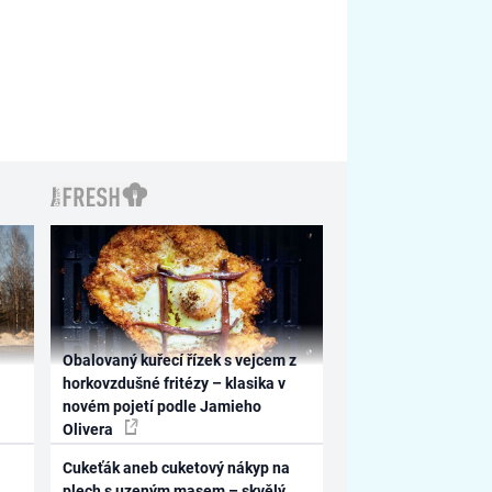
Obalovaný kuřecí řízek s vejcem z
horkovzdušné fritézy – klasika v
novém pojetí podle Jamieho
Olivera
Cukeťák aneb cuketový nákyp na
plech s uzeným masem – skvělý