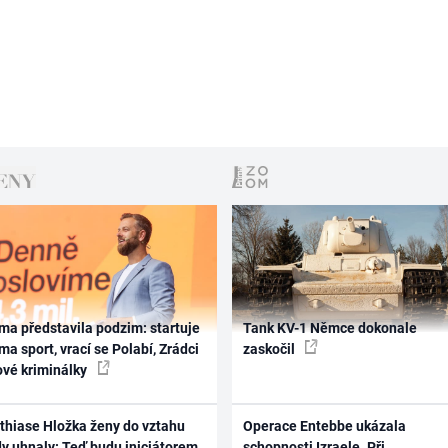
ma představila podzim: startuje
Tank KV-1 Němce dokonale
ma sport, vrací se Polabí, Zrádci
zaskočil
ové kriminálky
thiase Hložka ženy do vztahu
Operace Entebbe ukázala
dy uhnaly: Teď budu iniciátorem
schopnosti Izraele. Při