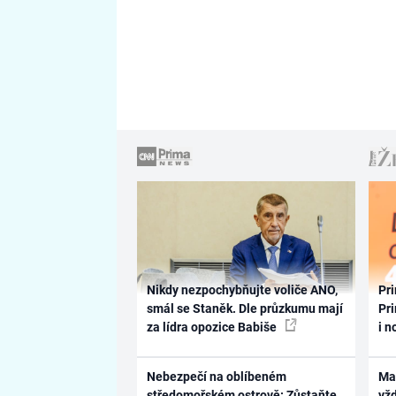
Nikdy nezpochybňujte voliče ANO,
Pri
smál se Staněk. Dle průzkumu mají
Pri
za lídra opozice Babiše
i n
Nebezpečí na oblíbeném
Ma
středomořském ostrově: Zůstaňte
vž