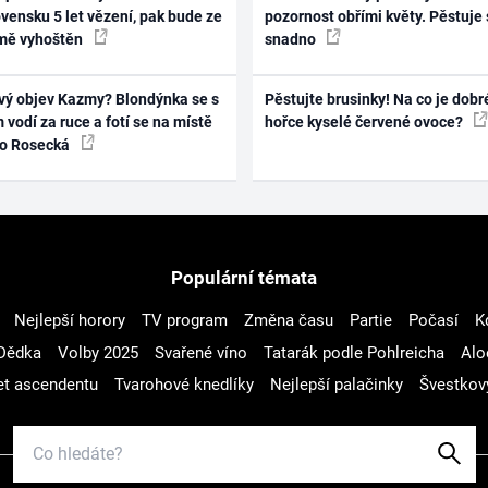
vensku 5 let vězení, pak bude ze
pozornost obřími květy. Pěstuje 
mě vyhoštěn
snadno
vý objev Kazmy? Blondýnka se s
Pěstujte brusinky! Na co je dobr
 vodí za ruce a fotí se na místě
hořce kyselé červené ovoce?
ko Rosecká
Populární témata
Nejlepší horory
TV program
Změna času
Partie
Počasí
K
Dědka
Volby 2025
Svařené víno
Tatarák podle Pohlreicha
Alo
t ascendentu
Tvarohové knedlíky
Nejlepší palačinky
Švestkov