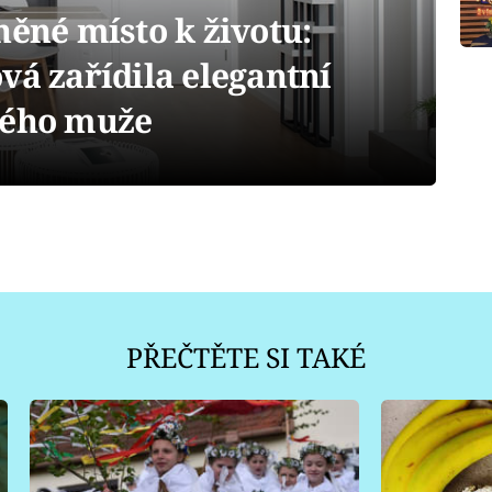
něné místo k životu:
vá zařídila elegantní
dého muže
PŘEČTĚTE SI TAKÉ