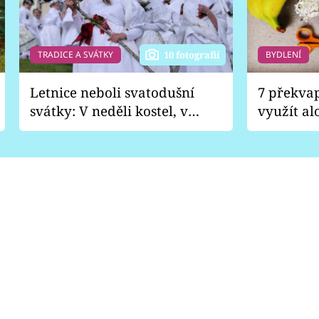
TRADICE A SVÁTKY
BYDLENÍ
10 fotografií
Letnice neboli svatodušní
7 překva
svátky: V neděli kostel, v
využít al
pondělí zábava
Nabrousí
nádobí