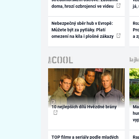
doma, hrozí ozbrojenci ve videu
já,
Nebezpečný sběr hub v Evropě:
Ro
Můžete být za pytláky. Platí
Pr
omezení na kila i plošné zákazy
a 
10 nejlepších dílů Hvězdné brány
Ma
hum
vy
TOP filmy a seriály podle mladých
Rap