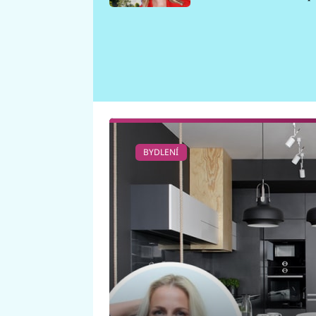
požáru
BYDLENÍ