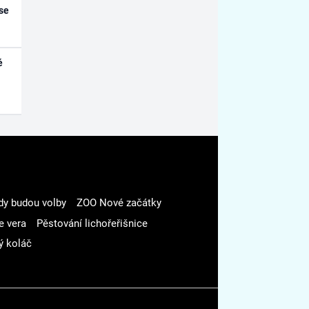
se
é
dy budou volby
ZOO Nové začátky
e vera
Pěstování lichořeřišnice
ý koláč