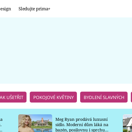
esign
Sledujte prima+
Design
TRENDY
JAK NA TO
PROMĚNY
NAŠE TIPY
JAK UŠETŘIT
POKOJOVÉ KVĚTINY
BYDLENÍ SLAVNÝCH
la
Meg Ryan prodává luxusní
.
sídlo. Moderní dům láká na
o
bazén, posilovnu i sprchu