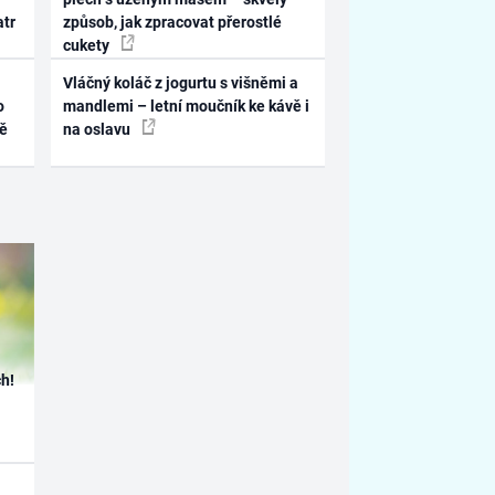
atr
způsob, jak zpracovat přerostlé
cukety
Vláčný koláč z jogurtu s višněmi a
o
mandlemi – letní moučník ke kávě i
ně
na oslavu
h!