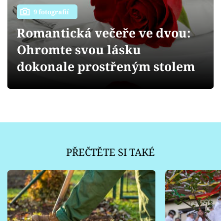
Sledujte prima+
9 fotografií
Romantická večeře ve dvou:
Přihlášení
Ohromte svou lásku
dokonale prostřeným stolem
Sledujte nás
PŘEČTĚTE SI TAKÉ