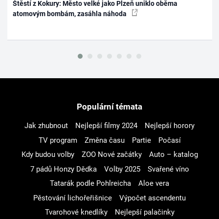
Štěstí z Kokury: Město velké jako Plzeň uniklo oběma
atomovým bombám, zasáhla náhoda
Populární témata
Jak zhubnout
Nejlepší filmy 2024
Nejlepší horory
TV program
Změna času
Partie
Počasí
Kdy budou volby
ZOO Nové začátky
Auto – katalog
7 pádů Honzy Dědka
Volby 2025
Svařené víno
Tatarák podle Pohlreicha
Aloe vera
Pěstování lichořeřišnice
Výpočet ascendentu
Tvarohové knedlíky
Nejlepší palačinky