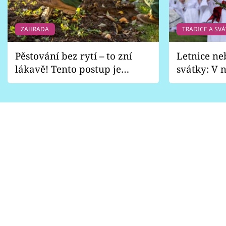
ZAHRADA
TRADICE A SVÁ
Pěstování bez rytí – to zní
Letnice ne
lákavě! Tento postup je
svátky: V n
vhodný jen pro některé
pondělí z
zahrady